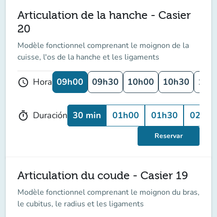
Articulation de la hanche - Casier
20
Modèle fonctionnel comprenant le moignon de la
cuisse, l'os de la hanche et les ligaments
09h00
09h30
10h00
10h30
11h
Hora
schedule
30 min
01h00
01h30
02h00
Duración
timer
Reservar
Articulation du coude - Casier 19
Modèle fonctionnel comprenant le moignon du bras,
le cubitus, le radius et les ligaments