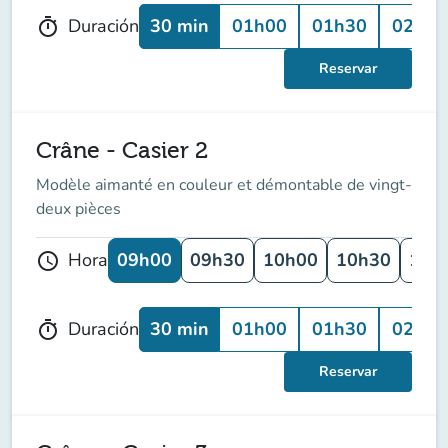
30 min
01h00
01h30
02h00
Duración
timer
Reservar
Crâne - Casier 2
Modèle aimanté en couleur et démontable de vingt-
deux pièces
09h00
09h30
10h00
10h30
11h
Hora
schedule
30 min
01h00
01h30
02h00
Duración
timer
Reservar