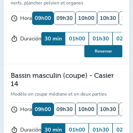
nerfs, plancher pelvien et organes
09h00
09h30
10h00
10h30
11h
Hora
schedule
30 min
01h00
01h30
02h00
Duración
timer
Reservar
Bassin masculin (coupe) - Casier
14
Modèle en coupe médiane et en deux parties
09h00
09h30
10h00
10h30
11h
Hora
schedule
30 min
01h00
01h30
02h00
Duración
timer