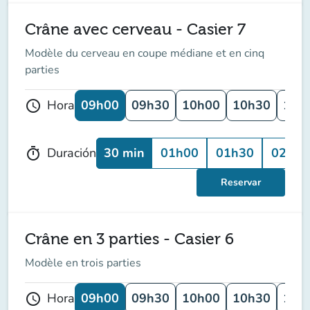
Crâne avec cerveau - Casier 7
Modèle du cerveau en coupe médiane et en cinq
parties
09h00
09h30
10h00
10h30
11h
Hora
schedule
30 min
01h00
01h30
02h00
Duración
timer
Reservar
Crâne en 3 parties - Casier 6
Modèle en trois parties
09h00
09h30
10h00
10h30
11h
Hora
schedule