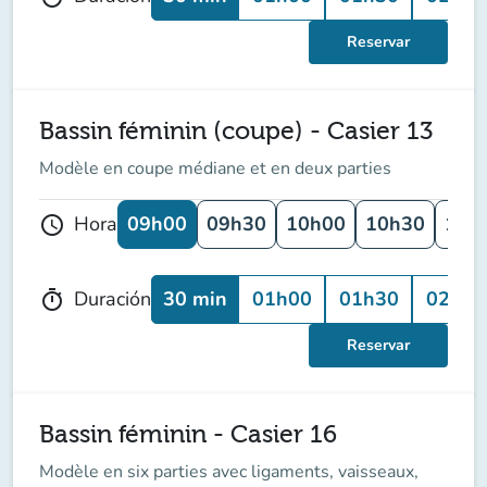
Reservar
Bassin féminin (coupe) - Casier 13
Modèle en coupe médiane et en deux parties
09h00
09h30
10h00
10h30
11h
Hora
schedule
30 min
01h00
01h30
02h00
Duración
timer
Reservar
Bassin féminin - Casier 16
Modèle en six parties avec ligaments, vaisseaux,