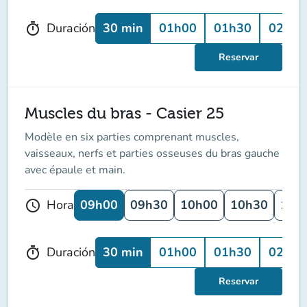
30 min
01h00
01h30
02h00
Duración
timer
Reservar
Muscles du bras - Casier 25
Modèle en six parties comprenant muscles,
vaisseaux, nerfs et parties osseuses du bras gauche
avec épaule et main.
09h00
09h30
10h00
10h30
11h
Hora
schedule
30 min
01h00
01h30
02h00
Duración
timer
Reservar