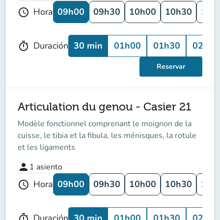
09h00
09h30
10h00
10h30
11h
Hora
schedule
30 min
01h00
01h30
02h00
Duración
timer
Reservar
Articulation du genou - Casier 21
Modèle fonctionnel comprenant le moignon de la
cuisse, le tibia et la fibula, les ménisques, la rotule
et les ligaments
person
1
asiento
09h00
09h30
10h00
10h30
11h
Hora
schedule
30 min
01h00
01h30
02h00
Duración
timer