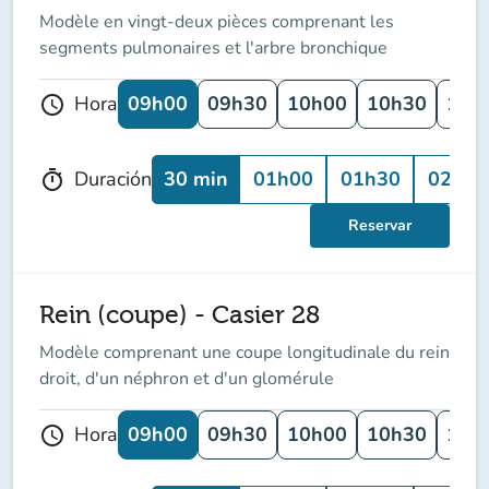
Modèle en vingt-deux pièces comprenant les
segments pulmonaires et l'arbre bronchique
09h00
09h30
10h00
10h30
11h
Hora
schedule
30 min
01h00
01h30
02h00
Duración
timer
Reservar
Rein (coupe) - Casier 28
Modèle comprenant une coupe longitudinale du rein
droit, d'un néphron et d'un glomérule
09h00
09h30
10h00
10h30
11h
Hora
schedule