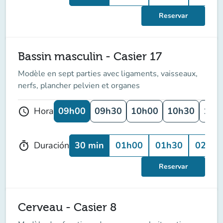
Reservar
Bassin masculin - Casier 17
Modèle en sept parties avec ligaments, vaisseaux,
nerfs, plancher pelvien et organes
09h00
09h30
10h00
10h30
11h
Hora
schedule
30 min
01h00
01h30
02h00
Duración
timer
Reservar
Cerveau - Casier 8