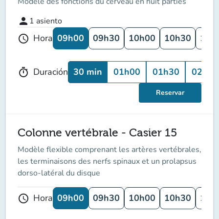
Modèle des fonctions du cerveau en huit parties
person
1
asiento
09h00
09h30
10h00
10h30
11h
Hora
schedule
30 min
01h00
01h30
02h00
Duración
timer
Reservar
Colonne vertébrale - Casier 15
Modèle flexible comprenant les artères vertébrales,
les terminaisons des nerfs spinaux et un prolapsus
dorso-latéral du disque
09h00
09h30
10h00
10h30
11h
Hora
schedule