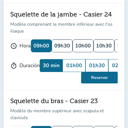
Squelette de la jambe - Casier 24
Modèle comprenant le membre inférieur avec l'os
iliaque
09h00
09h30
10h00
10h30
11h
Hora
schedule
30 min
01h00
01h30
02h00
Duración
timer
Reservar
Squelette du bras - Casier 23
Modèle du membre supérieur avec scapula et
clavicule