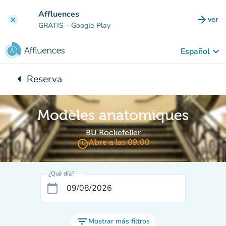
Ir al contenido principal
Affluences
arrow_forward
ver
clear
(nuev
GRATIS
– Google Play
keyboard_arrow_down
Español
arrow_left
Reserva
Vuelta:
Modèles anatomiques
BU Rockefeller
access_time
Abre a las 09:00
¿Qué día?
calendar_today
filter_list
Mostrar más filtros