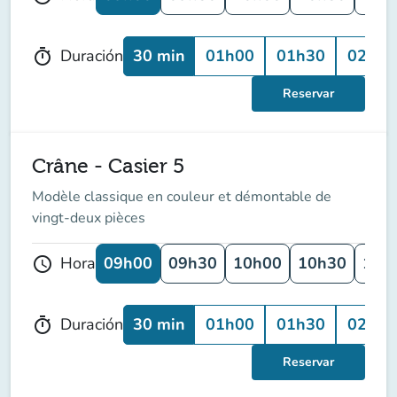
30 min
01h00
01h30
02h00
Duración
timer
Reservar
Crâne - Casier 5
Modèle classique en couleur et démontable de
vingt-deux pièces
09h00
09h30
10h00
10h30
11h
Hora
schedule
30 min
01h00
01h30
02h00
Duración
timer
Reservar