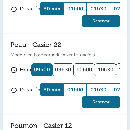
30 min
01h00
01h30
02h00
Duración
timer
Reservar
Peau - Casier 22
Modèle en bloc agrandi soixante-dix fois
09h00
09h30
10h00
10h30
11h
Hora
schedule
30 min
01h00
01h30
02h00
Duración
timer
Reservar
Poumon - Casier 12