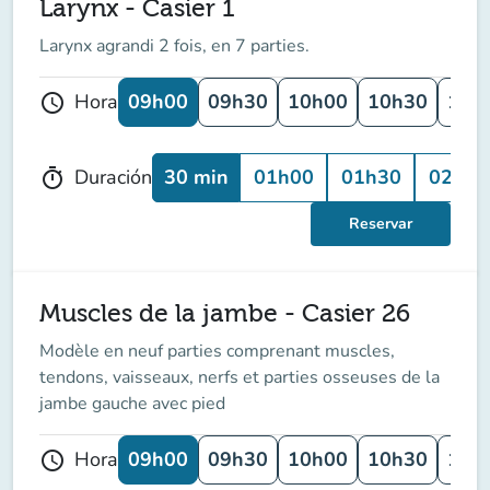
Larynx - Casier 1
Larynx agrandi 2 fois, en 7 parties.
09h00
09h30
10h00
10h30
11h
Hora
schedule
30 min
01h00
01h30
02h00
Duración
timer
Reservar
Muscles de la jambe - Casier 26
Modèle en neuf parties comprenant muscles,
tendons, vaisseaux, nerfs et parties osseuses de la
jambe gauche avec pied
09h00
09h30
10h00
10h30
11h
Hora
schedule