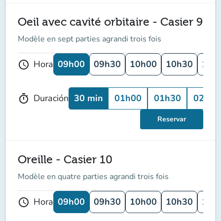
Oeil avec cavité orbitaire - Casier 9
Modèle en sept parties agrandi trois fois
09h00
09h30
10h00
10h30
11h
Hora
schedule
30 min
01h00
01h30
02h00
Duración
timer
Reservar
Oreille - Casier 10
Modèle en quatre parties agrandi trois fois
09h00
09h30
10h00
10h30
11h
Hora
schedule