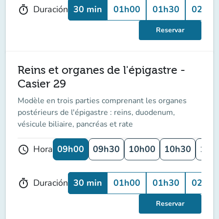
30 min
01h00
01h30
02h00
Duración
timer
Reservar
Reins et organes de l'épigastre -
Casier 29
Modèle en trois parties comprenant les organes
postérieurs de l'épigastre : reins, duodenum,
vésicule biliaire, pancréas et rate
09h00
09h30
10h00
10h30
11h
Hora
schedule
30 min
01h00
01h30
02h00
Duración
timer
Reservar