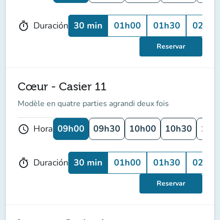
30 min
01h00
01h30
02h00
Duración
timer
Reservar
Cœur - Casier 11
Modèle en quatre parties agrandi deux fois
09h00
09h30
10h00
10h30
11h
Hora
schedule
30 min
01h00
01h30
02h00
Duración
timer
Reservar