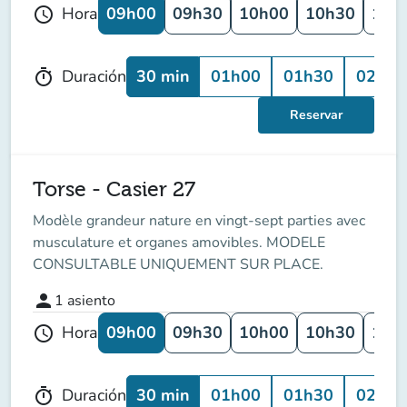
09h00
09h30
10h00
10h30
11h
Hora
schedule
30 min
01h00
01h30
02h00
Duración
timer
Reservar
Torse - Casier 27
Modèle grandeur nature en vingt-sept parties avec
musculature et organes amovibles. MODELE
CONSULTABLE UNIQUEMENT SUR PLACE.
person
1
asiento
09h00
09h30
10h00
10h30
11h
Hora
schedule
30 min
01h00
01h30
02h00
Duración
timer