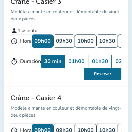
Crâne - Casier 3
Modèle aimanté en couleur et démontable de vingt-
deux pièces
person
1
asiento
09h00
09h30
10h00
10h30
11h
Hora
schedule
30 min
01h00
01h30
02h00
Duración
timer
Reservar
Crâne - Casier 4
Modèle aimanté en couleur et démontable de vingt-
deux pièces
09h00
09h30
10h00
10h30
11h
Hora
schedule