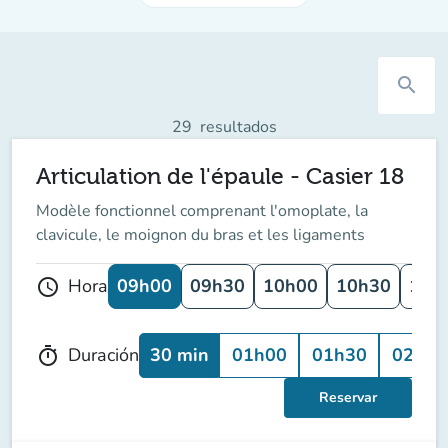
search
29
resultados
Articulation de l'épaule - Casier 18
Modèle fonctionnel comprenant l'omoplate, la
clavicule, le moignon du bras et les ligaments
09h00
09h30
10h00
10h30
11h
Hora
schedule
30 min
01h00
01h30
02h00
Duración
timer
Reservar