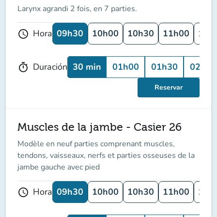
Larynx agrandi 2 fois, en 7 parties.
09h30
10h00
10h30
11h00
11h
Hora
schedule
30 min
01h00
01h30
02h00
Duración
timer
Reservar
Muscles de la jambe - Casier 26
Modèle en neuf parties comprenant muscles,
tendons, vaisseaux, nerfs et parties osseuses de la
jambe gauche avec pied
09h30
10h00
10h30
11h00
11h
Hora
schedule