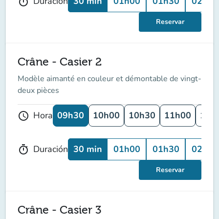
30 min
01h00
01h30
02h00
Duración
timer
Reservar
Crâne - Casier 2
Modèle aimanté en couleur et démontable de vingt-
deux pièces
09h30
10h00
10h30
11h00
11h
Hora
schedule
30 min
01h00
01h30
02h00
Duración
timer
Reservar
Crâne - Casier 3