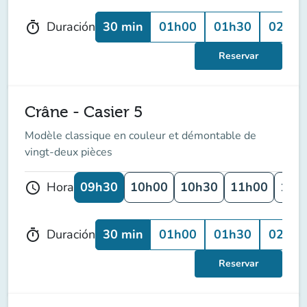
30 min
01h00
01h30
02h00
Duración
timer
Reservar
Crâne - Casier 5
Modèle classique en couleur et démontable de
vingt-deux pièces
09h30
10h00
10h30
11h00
11h
Hora
schedule
30 min
01h00
01h30
02h00
Duración
timer
Reservar