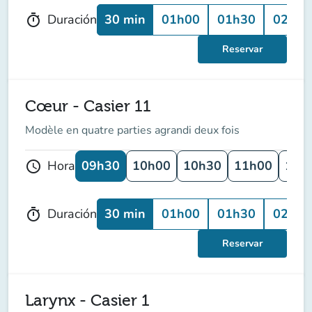
30 min
01h00
01h30
02h00
Duración
timer
Reservar
Cœur - Casier 11
Modèle en quatre parties agrandi deux fois
09h30
10h00
10h30
11h00
11h
Hora
schedule
30 min
01h00
01h30
02h00
Duración
timer
Reservar
Larynx - Casier 1