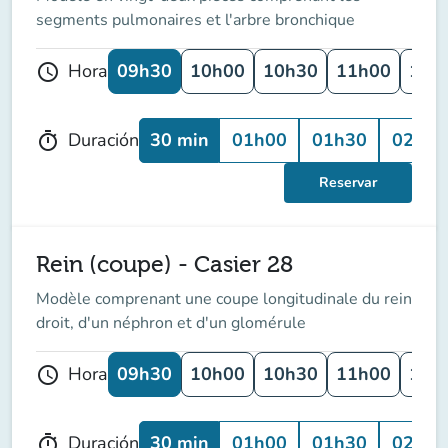
segments pulmonaires et l'arbre bronchique
09h30
10h00
10h30
11h00
11h
Hora
schedule
30 min
01h00
01h30
02h00
Duración
timer
Reservar
Rein (coupe) - Casier 28
Modèle comprenant une coupe longitudinale du rein
droit, d'un néphron et d'un glomérule
09h30
10h00
10h30
11h00
11h
Hora
schedule
30 min
01h00
01h30
02h00
Duración
timer