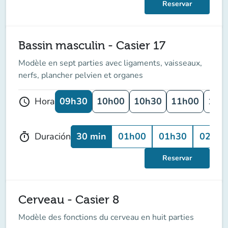
Reservar
Bassin masculin - Casier 17
Modèle en sept parties avec ligaments, vaisseaux,
nerfs, plancher pelvien et organes
09h30
10h00
10h30
11h00
11h
Hora
schedule
30 min
01h00
01h30
02h00
Duración
timer
Reservar
Cerveau - Casier 8
Modèle des fonctions du cerveau en huit parties