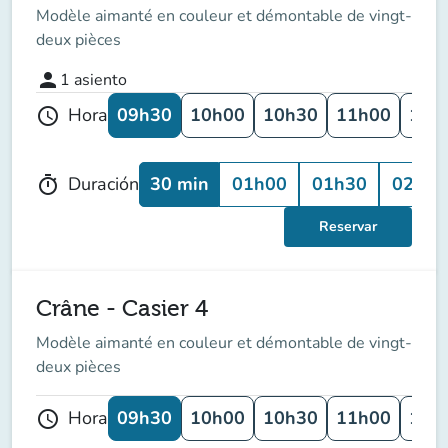
Modèle aimanté en couleur et démontable de vingt-
deux pièces
person
1
asiento
09h30
10h00
10h30
11h00
11h
Hora
schedule
30 min
01h00
01h30
02h00
Duración
timer
Reservar
Crâne - Casier 4
Modèle aimanté en couleur et démontable de vingt-
deux pièces
09h30
10h00
10h30
11h00
11h
Hora
schedule