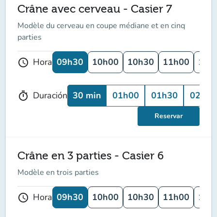
Crâne avec cerveau - Casier 7
Modèle du cerveau en coupe médiane et en cinq
parties
09h30
10h00
10h30
11h00
11h
Hora
schedule
30 min
01h00
01h30
02h00
Duración
timer
Reservar
Crâne en 3 parties - Casier 6
Modèle en trois parties
09h30
10h00
10h30
11h00
11h
Hora
schedule