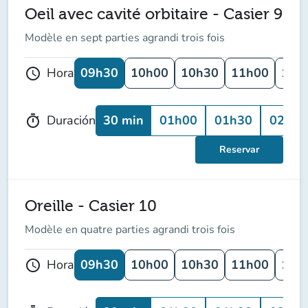
Oeil avec cavité orbitaire - Casier 9
Modèle en sept parties agrandi trois fois
09h30
10h00
10h30
11h00
11h
Hora
schedule
30 min
01h00
01h30
02h00
Duración
timer
Reservar
Oreille - Casier 10
Modèle en quatre parties agrandi trois fois
09h30
10h00
10h30
11h00
11h
Hora
schedule