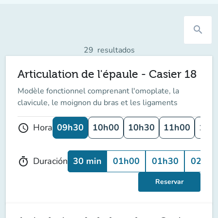
search
29
resultados
Articulation de l'épaule - Casier 18
Modèle fonctionnel comprenant l'omoplate, la
clavicule, le moignon du bras et les ligaments
09h30
10h00
10h30
11h00
11h
Hora
schedule
30 min
01h00
01h30
02h00
Duración
timer
Reservar