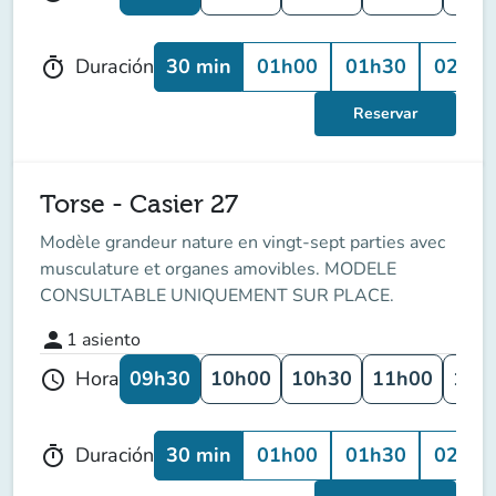
30 min
01h00
01h30
02h00
Duración
timer
Reservar
Torse - Casier 27
Modèle grandeur nature en vingt-sept parties avec
musculature et organes amovibles. MODELE
CONSULTABLE UNIQUEMENT SUR PLACE.
person
1
asiento
09h30
10h00
10h30
11h00
11h
Hora
schedule
30 min
01h00
01h30
02h00
Duración
timer