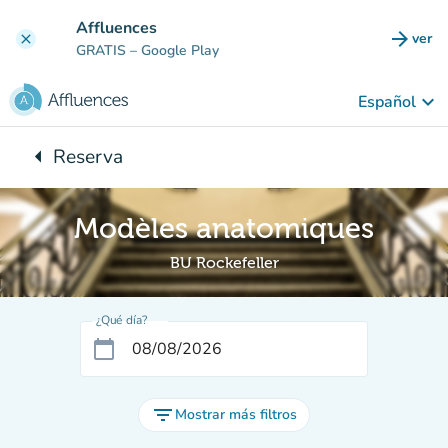
Ir al contenido principal
Affluences
arrow_forward
ver
clear
(nuev
GRATIS
– Google Play
keyboard_arrow_down
Español
arrow_left
Reserva
Vuelta:
Modèles anatomiques
BU Rockefeller
¿Qué día?
calendar_today
filter_list
Mostrar más filtros