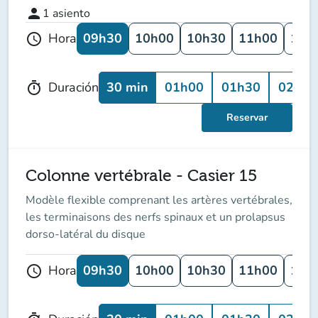
person
1
asiento
09h30
10h00
10h30
11h00
11h
Hora
schedule
30 min
01h00
01h30
02h00
Duración
timer
Reservar
Colonne vertébrale - Casier 15
Modèle flexible comprenant les artères vertébrales,
les terminaisons des nerfs spinaux et un prolapsus
dorso-latéral du disque
09h30
10h00
10h30
11h00
11h
Hora
schedule