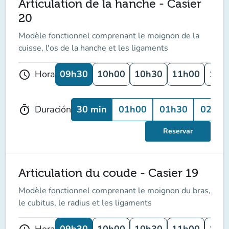
Articulation de la hanche - Casier
20
Modèle fonctionnel comprenant le moignon de la
cuisse, l'os de la hanche et les ligaments
09h30
10h00
10h30
11h00
11h
Hora
schedule
30 min
01h00
01h30
02h00
Duración
timer
Reservar
Articulation du coude - Casier 19
Modèle fonctionnel comprenant le moignon du bras,
le cubitus, le radius et les ligaments
09h30
10h00
10h30
11h00
11h