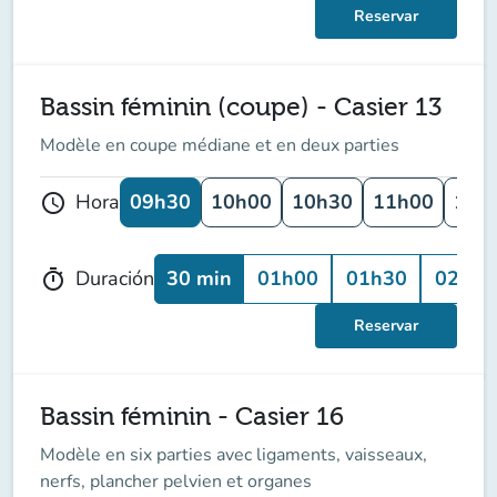
Reservar
Bassin féminin (coupe) - Casier 13
Modèle en coupe médiane et en deux parties
09h30
10h00
10h30
11h00
11h
Hora
schedule
30 min
01h00
01h30
02h00
Duración
timer
Reservar
Bassin féminin - Casier 16
Modèle en six parties avec ligaments, vaisseaux,
nerfs, plancher pelvien et organes