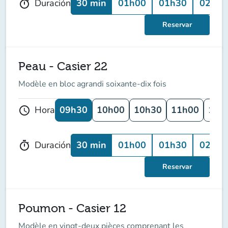
30 min
01h00
01h30
02h00
Duración
timer
Reservar
Peau - Casier 22
Modèle en bloc agrandi soixante-dix fois
09h30
10h00
10h30
11h00
11h
Hora
schedule
30 min
01h00
01h30
02h00
Duración
timer
Reservar
Poumon - Casier 12
Modèle en vingt-deux pièces comprenant les