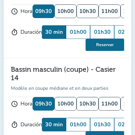
09h30
10h00
10h30
11h00
11h
Hora
schedule
30 min
01h00
01h30
02h00
Duración
timer
Reservar
Bassin masculin (coupe) - Casier
14
Modèle en coupe médiane et en deux parties
09h30
10h00
10h30
11h00
11h
Hora
schedule
30 min
01h00
01h30
02h00
Duración
timer