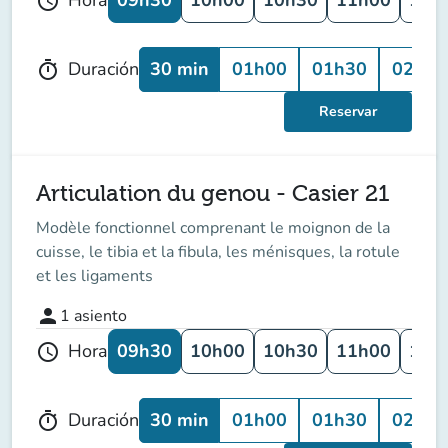
Hora
schedule
30 min
01h00
01h30
02h00
Duración
timer
Reservar
Articulation du genou - Casier 21
Modèle fonctionnel comprenant le moignon de la
cuisse, le tibia et la fibula, les ménisques, la rotule
et les ligaments
person
1
asiento
09h30
10h00
10h30
11h00
11h
Hora
schedule
30 min
01h00
01h30
02h00
Duración
timer