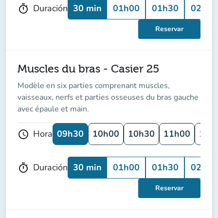
30 min
01h00
01h30
02h00
Duración
timer
Reservar
Muscles du bras - Casier 25
Modèle en six parties comprenant muscles,
vaisseaux, nerfs et parties osseuses du bras gauche
avec épaule et main.
09h30
10h00
10h30
11h00
11h
Hora
schedule
30 min
01h00
01h30
02h00
Duración
timer
Reservar