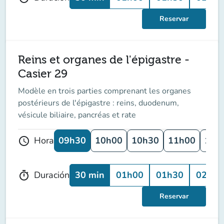
Reservar
Reins et organes de l'épigastre -
Casier 29
Modèle en trois parties comprenant les organes
postérieurs de l'épigastre : reins, duodenum,
vésicule biliaire, pancréas et rate
09h30
10h00
10h30
11h00
11h
Hora
schedule
30 min
01h00
01h30
02h00
Duración
timer
Reservar