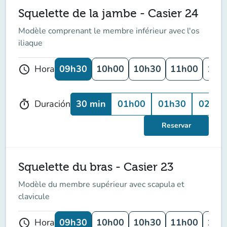
Squelette de la jambe - Casier 24
Modèle comprenant le membre inférieur avec l'os
iliaque
09h30
10h00
10h30
11h00
11h
Hora
schedule
30 min
01h00
01h30
02h00
Duración
timer
Reservar
Squelette du bras - Casier 23
Modèle du membre supérieur avec scapula et
clavicule
09h30
10h00
10h30
11h00
11h
Hora
schedule