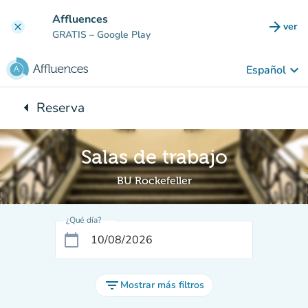
Ir al contenido principal
Affluences
arrow_forward
ver
clear
(nuev
GRATIS
– Google Play
keyboard_arrow_down
Español
arrow_left
Reserva
Vuelta:
Salas de trabajo
BU Rockefeller
¿Qué día?
calendar_today
filter_list
Mostrar más filtros