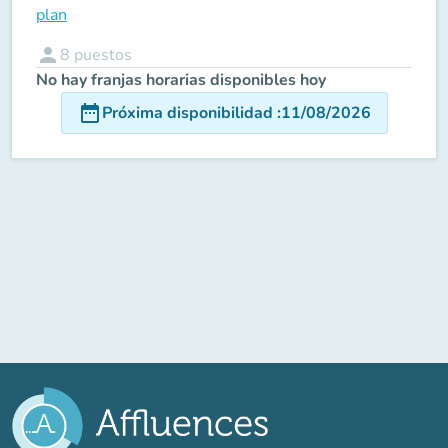
plan
person
8
puestos
No hay franjas horarias disponibles hoy
date_range
Próxima disponibilidad
:
11/08/2026