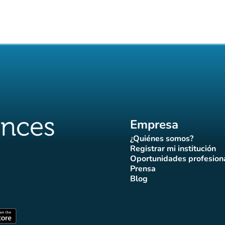
Empresa
¿Quiénes somos?
(nueva pestaña)
Registrar mi institución
(nueva pestañ
Oportunidades profesion
(nueva pes
Prensa
)
aña)
pestaña)
va pestaña)
nueva pestaña)
(nueva pestaña)
Blog
ffluences
 Affluences
agram Affluences
de TikTok de Affluences
na LinkedIn Affluences
(nueva pestaña)
staña)
(nueva pestaña)