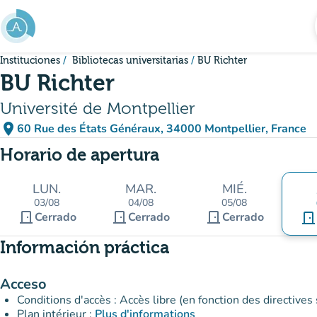
Ir al contenido principal
Instituciones
Bibliotecas universitarias
BU Richter
BU Richter
Université de Montpellier
place
60 Rue des États Généraux, 34000 Montpellier, France
(abrir en Google Maps)
(nueva pestaña)
Horario de apertura
LUN.
MAR.
MIÉ.
03/08
04/08
05/08
door_front
door_front
door_front
Cerrado
Cerrado
Cerrado
door_front
Información práctica
Acceso
Conditions d'accès : Accès libre (en fonction des directive
Plan intérieur :
Plus d'informations