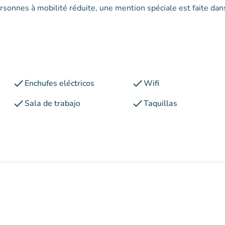
ersonnes à mobilité réduite, une mention spéciale est faite dan
check
check
Enchufes eléctricos
Wifi
check
check
Sala de trabajo
Taquillas