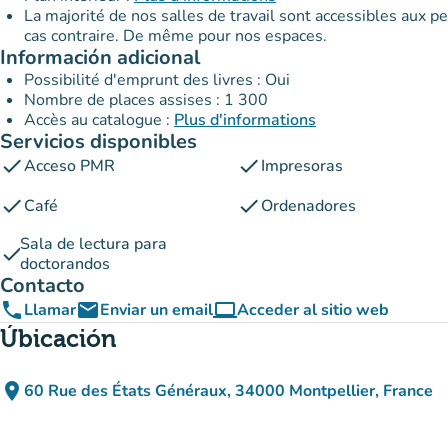
La majorité de nos salles de travail sont accessibles aux p
cas contraire. De même pour nos espaces.
Información adicional
Possibilité d'emprunt des livres : Oui
Nombre de places assises : 1 300
Accès au catalogue :
Plus d'informations
Servicios disponibles
check
check
Acceso PMR
Impresoras
check
check
Café
Ordenadores
Sala de lectura para
check
doctorandos
Contacto
phone
email
computer
Llamar
Enviar un email
Acceder al sitio web
(nueva pestaña)
Úbicación
place
60 Rue des États Généraux, 34000 Montpellier, France
(abrir en Google Maps)
(nueva pestaña)