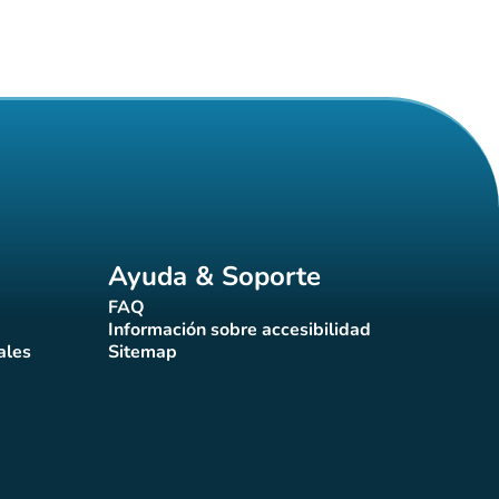
Ayuda & Soporte
FAQ
(nueva pestaña)
Información sobre accesibilidad
a)
(nueva pestaña)
ales
Sitemap
taña)
(nueva pestaña)