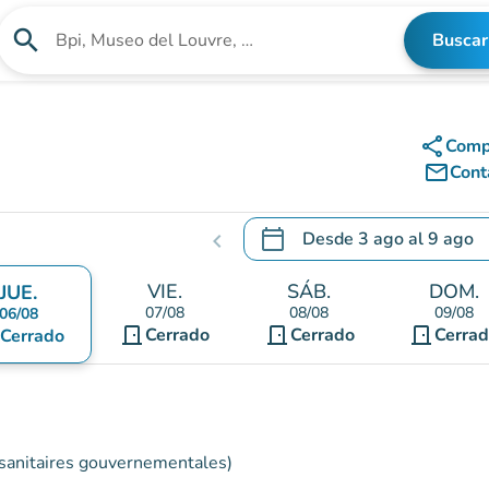
search
Buscar
Buscar un establecimiento
share
Comp
mail_outline
Cont
calendar_today
Desde
3 ago
al
9 ago
chevron_left
.
Abra el calendario para camb
VIE.
SÁB.
DOM.
JUE.
07/08
08/08
09/08
06/08
door_front
door_front
door_front
Cerrado
Cerrado
Cerra
Cerrado
s sanitaires gouvernementales)