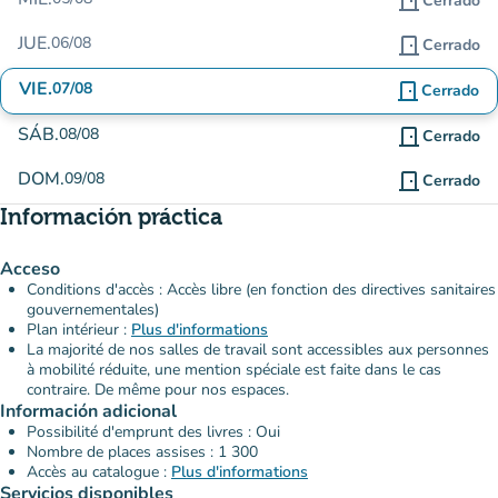
door_front
Cerrado
JUE.
06/08
door_front
Cerrado
VIE.
07/08
door_front
Cerrado
SÁB.
08/08
door_front
Cerrado
DOM.
09/08
door_front
Cerrado
Información práctica
Acceso
Conditions d'accès : Accès libre (en fonction des directives sanitaires
gouvernementales)
Plan intérieur :
Plus d'informations
La majorité de nos salles de travail sont accessibles aux personnes
à mobilité réduite, une mention spéciale est faite dans le cas
contraire. De même pour nos espaces.
Información adicional
Possibilité d'emprunt des livres : Oui
Nombre de places assises : 1 300
Accès au catalogue :
Plus d'informations
Servicios disponibles