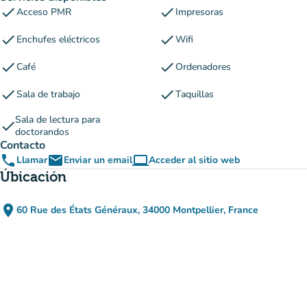
check
check
Acceso PMR
Impresoras
check
check
Enchufes eléctricos
Wifi
check
check
Café
Ordenadores
check
check
Sala de trabajo
Taquillas
Sala de lectura para
check
doctorandos
Contacto
phone
email
computer
Llamar
Enviar un email
Acceder al sitio web
(nueva pestaña)
Úbicación
place
60 Rue des États Généraux, 34000 Montpellier, France
(abrir en Google Maps)
(nueva pestaña)