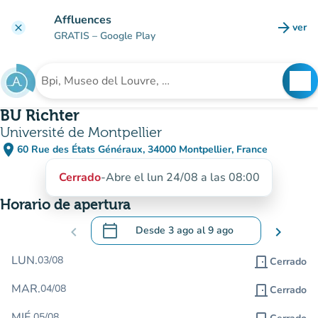
Ir al contenido principal
Affluences
arrow_forward
ver
clear
(nuev
GRATIS
– Google Play
search
See
Buscar un establecimiento
BU Richter
Université de Montpellier
place
60 Rue des États Généraux, 34000 Montpellier, France
(abrir en Google Maps)
(nueva pestaña)
Cerrado
-
Abre el lun 24/08 a las 08:00
Horario de apertura
calendar_today
chevron_left
Desde
3 ago
al
9 ago
chevron_right
.
Abra el calendario para cambiar las fecha
LUN.
03/08
door_front
Cerrado
MAR.
04/08
door_front
Cerrado
MIÉ.
05/08