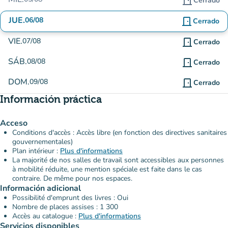
door_front
Cerrado
JUE.
06/08
door_front
Cerrado
VIE.
07/08
door_front
Cerrado
SÁB.
08/08
door_front
Cerrado
DOM.
09/08
door_front
Cerrado
Información práctica
Acceso
Conditions d'accès : Accès libre (en fonction des directives sanitaires
gouvernementales)
Plan intérieur :
Plus d'informations
La majorité de nos salles de travail sont accessibles aux personnes
à mobilité réduite, une mention spéciale est faite dans le cas
contraire. De même pour nos espaces.
Información adicional
Possibilité d'emprunt des livres : Oui
Nombre de places assises : 1 300
Accès au catalogue :
Plus d'informations
Servicios disponibles