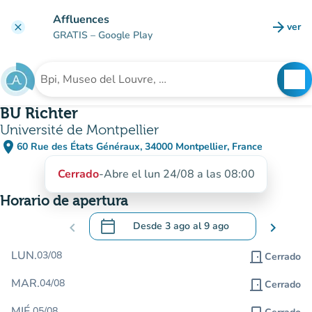
Ir al contenido principal
Affluences
arrow_forward
ver
clear
(nuev
GRATIS
– Google Play
search
See
Buscar un establecimiento
BU Richter
Université de Montpellier
place
60 Rue des États Généraux, 34000 Montpellier, France
(abrir en Google Maps)
(nueva pestaña)
Cerrado
-
Abre el lun 24/08 a las 08:00
Horario de apertura
calendar_today
chevron_left
Desde
3 ago
al
9 ago
chevron_right
.
Abra el calendario para cambiar las fecha
LUN.
03/08
door_front
Cerrado
MAR.
04/08
door_front
Cerrado
MIÉ.
05/08