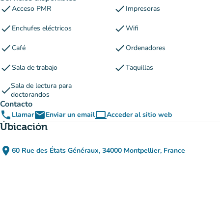
check
check
Acceso PMR
Impresoras
check
check
Enchufes eléctricos
Wifi
check
check
Café
Ordenadores
check
check
Sala de trabajo
Taquillas
Sala de lectura para
check
doctorandos
Contacto
phone
email
computer
Llamar
Enviar un email
Acceder al sitio web
(nueva pestaña)
Úbicación
place
60 Rue des États Généraux, 34000 Montpellier, France
(abrir en Google Maps)
(nueva pestaña)