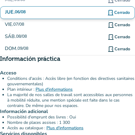
door_front
Cerrado
JUE.
06/08
door_front
Cerrado
VIE.
07/08
door_front
Cerrado
SÁB.
08/08
door_front
Cerrado
DOM.
09/08
door_front
Cerrado
Información práctica
Acceso
Conditions d'accès : Accès libre (en fonction des directives sanitaires
gouvernementales)
Plan intérieur :
Plus d'informations
La majorité de nos salles de travail sont accessibles aux personnes
à mobilité réduite, une mention spéciale est faite dans le cas
contraire. De même pour nos espaces.
Información adicional
Possibilité d'emprunt des livres : Oui
Nombre de places assises : 1 300
Accès au catalogue :
Plus d'informations
Servicios disponibles