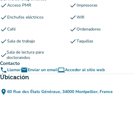
check
check
Acceso PMR
Impresoras
check
check
Enchufes eléctricos
Wifi
check
check
Café
Ordenadores
check
check
Sala de trabajo
Taquillas
Sala de lectura para
check
doctorandos
Contacto
phone
email
computer
Llamar
Enviar un email
Acceder al sitio web
(nueva pestaña)
Úbicación
place
60 Rue des États Généraux, 34000 Montpellier, France
(abrir en Google Maps)
(nueva pestaña)