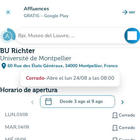
Ir al contenido principal
Affluences
arrow_forward
ver
clear
(nuev
GRATIS
– Google Play
search
See
Buscar un establecimiento
BU Richter
Université de Montpellier
place
60 Rue des États Généraux, 34000 Montpellier, France
(abrir en Google Maps)
(nueva pestaña)
Cerrado
-
Abre el lun 24/08 a las 08:00
Horario de apertura
calendar_today
chevron_left
Desde
3 ago
al
9 ago
chevron_right
.
Abra el calendario para cambiar las fecha
LUN.
03/08
door_front
Cerrado
MAR.
04/08
door_front
Cerrado
MIÉ.
05/08