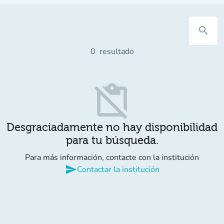
search
0
resultado
content_paste_off
Desgraciadamente no hay disponibilidad
para tu búsqueda.
Para más información, contacte con la institución
send
Contactar la institución