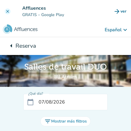
Ir al contenido principal
Affluences
arrow_forward
ver
clear
(nuev
GRATIS
– Google Play
keyboard_arrow_down
Español
arrow_left
Reserva
Vuelta:
Salles de travail DUO
BU Atrium
¿Qué día?
calendar_today
filter_list
Mostrar más filtros