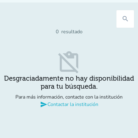
search
0
resultado
content_paste_off
Desgraciadamente no hay disponibilidad
para tu búsqueda.
Para más información, contacte con la institución
send
Contactar la institución