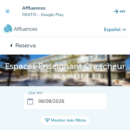
Ir al contenido principal
Affluences
arrow_forward
ver
clear
(nuev
GRATIS
– Google Play
keyboard_arrow_down
Español
arrow_left
Reserva
Vuelta:
Espaces Enseignant Chercheur
BU Atrium
¿Qué día?
calendar_today
filter_list
Mostrar más filtros