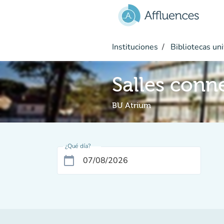
Ir al contenido principal
Instituciones
Bibliotecas uni
Salles conn
BU Atrium
¿Qué día?
calendar_today