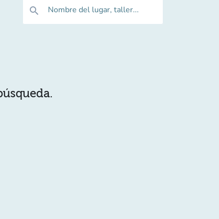
Nombre del lugar, taller...
search
 búsqueda.