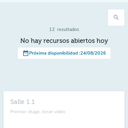
search
12
resultados
No hay recursos abiertos hoy
date_range
Próxima disponibilidad
:
24/08/2026
Salle 1.1
Premier étage, écran vidéo