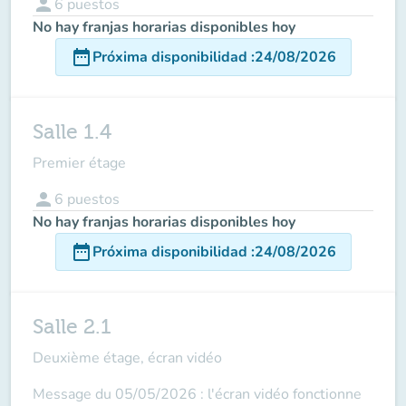
person
6
puestos
No hay franjas horarias disponibles hoy
date_range
Próxima disponibilidad
:
24/08/2026
Salle 1.4
Premier étage
person
6
puestos
No hay franjas horarias disponibles hoy
date_range
Próxima disponibilidad
:
24/08/2026
Salle 2.1
Deuxième étage, écran vidéo
Message du 05/05/2026 : l'écran vidéo fonctionne