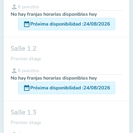
person
6
puestos
No hay franjas horarias disponibles hoy
date_range
Próxima disponibilidad
:
24/08/2026
Salle 1.2
Premier étage
person
6
puestos
No hay franjas horarias disponibles hoy
date_range
Próxima disponibilidad
:
24/08/2026
Salle 1.3
Premier étage