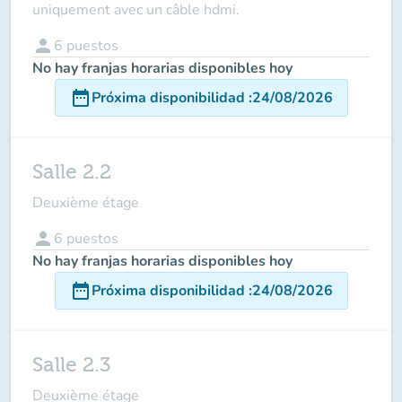
uniquement avec un câble hdmi.
person
6
puestos
No hay franjas horarias disponibles hoy
date_range
Próxima disponibilidad
:
24/08/2026
Salle 2.2
Deuxième étage
person
6
puestos
No hay franjas horarias disponibles hoy
date_range
Próxima disponibilidad
:
24/08/2026
Salle 2.3
Deuxième étage