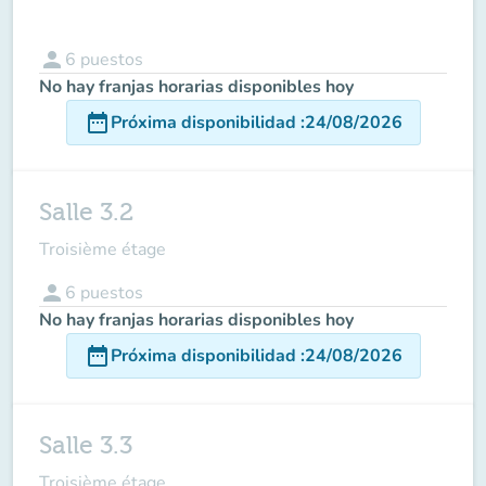
person
6
puestos
No hay franjas horarias disponibles hoy
date_range
Próxima disponibilidad
:
24/08/2026
Salle 3.2
Troisième étage
person
6
puestos
No hay franjas horarias disponibles hoy
date_range
Próxima disponibilidad
:
24/08/2026
Salle 3.3
Troisième étage