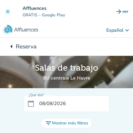
Ir al contenido principal
Affluences
arrow_forward
ver
clear
(nuev
GRATIS
– Google Play
keyboard_arrow_down
Español
arrow_left
Reserva
Vuelta:
Salas de trabajo
BU centrale Le Havre
¿Qué día?
calendar_today
filter_list
Mostrar más filtros