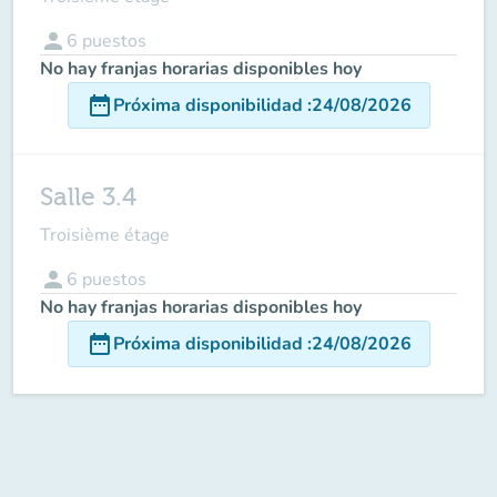
person
6
puestos
No hay franjas horarias disponibles hoy
date_range
Próxima disponibilidad
:
24/08/2026
Salle 3.4
Troisième étage
person
6
puestos
No hay franjas horarias disponibles hoy
date_range
Próxima disponibilidad
:
24/08/2026