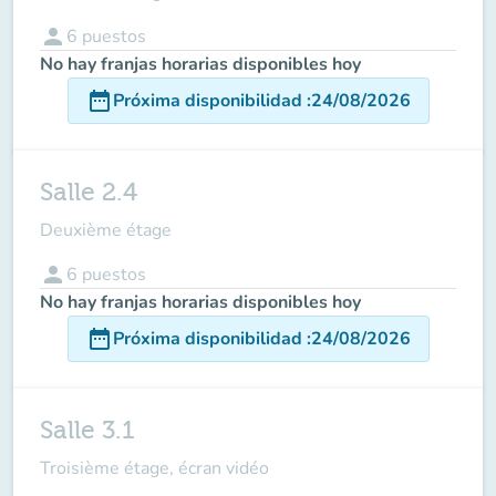
person
6
puestos
No hay franjas horarias disponibles hoy
date_range
Próxima disponibilidad
:
24/08/2026
Salle 2.4
Deuxième étage
person
6
puestos
No hay franjas horarias disponibles hoy
date_range
Próxima disponibilidad
:
24/08/2026
Salle 3.1
Troisième étage, écran vidéo