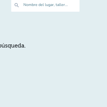
Nombre del lugar, taller...
search
 búsqueda.