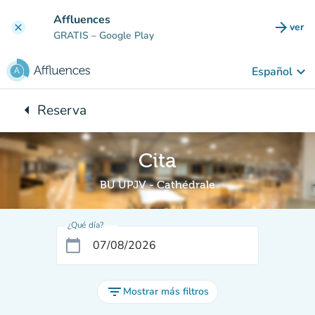
Ir al contenido principal
Affluences
arrow_forward
ver
clear
(nuev
GRATIS
– Google Play
keyboard_arrow_down
Español
arrow_left
Reserva
Vuelta:
Cita
BU UPJV - Cathédrale
¿Qué día?
calendar_today
filter_list
Mostrar más filtros