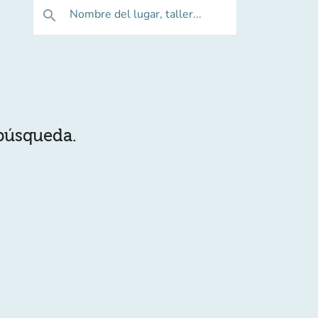
Nombre del lugar, taller...
search
 búsqueda.