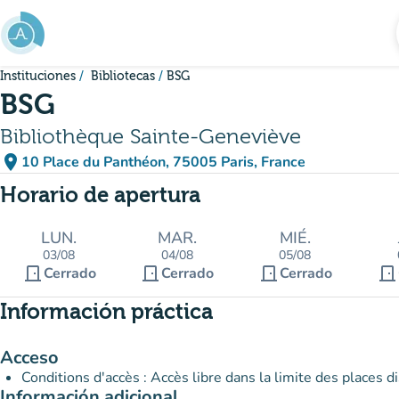
Ir al contenido principal
Instituciones
Bibliotecas
BSG
BSG
Bibliothèque Sainte-Geneviève
place
10 Place du Panthéon, 75005 Paris, France
(abrir en Google Maps)
(nueva pestaña)
Horario de apertura
LUN.
MAR.
MIÉ.
03/08
04/08
05/08
door_front
door_front
door_front
door_front
Cerrado
Cerrado
Cerrado
Información práctica
Acceso
Conditions d'accès : Accès libre dans la limite des places d
Información adicional