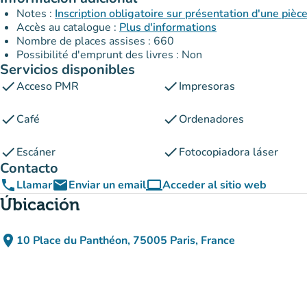
Notes :
Inscription obligatoire sur présentation d'une pièce
Accès au catalogue :
Plus d'informations
Nombre de places assises : 660
Possibilité d'emprunt des livres : Non
Servicios disponibles
check
check
Acceso PMR
Impresoras
check
check
Café
Ordenadores
check
check
Escáner
Fotocopiadora láser
Contacto
phone
email
computer
Llamar
Enviar un email
Acceder al sitio web
(nueva pestaña)
Úbicación
place
10 Place du Panthéon, 75005 Paris, France
(abrir en Google Maps)
(nueva pestaña)