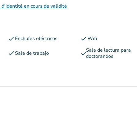
 d'identité en cours de validité
check
check
Enchufes eléctricos
Wifi
Sala de lectura para
check
check
Sala de trabajo
doctorandos