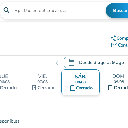
search
Buscar
Buscar un establecimiento
share
Comp
mail_outline
Cont
calendar_today
Desde
3 ago
al
9 ago
chevron_left
.
Abra el calendario para camb
JUE.
VIE.
DOM.
SÁB.
06/08
07/08
09/08
08/08
door_front
door_front
Cerrado
Cerrado
door_front
Cerra
Cerrado
isponibles