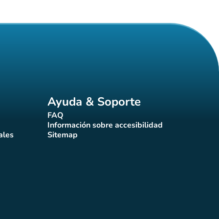
Ayuda & Soporte
FAQ
(nueva pestaña)
Información sobre accesibilidad
a)
(nueva pestaña)
ales
Sitemap
taña)
(nueva pestaña)