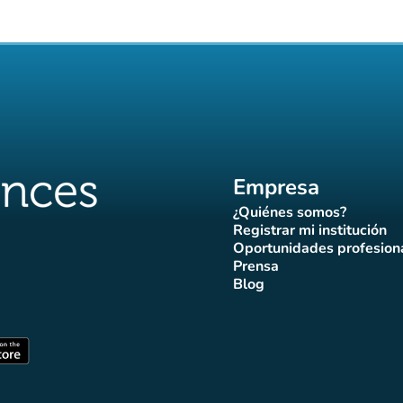
Empresa
¿Quiénes somos?
(nueva pestaña)
Registrar mi institución
(nueva pestañ
Oportunidades profesion
(nueva pes
Prensa
)
aña)
pestaña)
va pestaña)
nueva pestaña)
(nueva pestaña)
Blog
ffluences
 Affluences
agram Affluences
de TikTok de Affluences
na LinkedIn Affluences
(nueva pestaña)
staña)
(nueva pestaña)