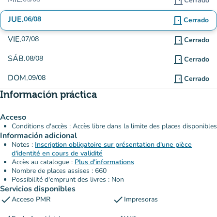
door_front
Cerrado
JUE.
06/08
door_front
Cerrado
VIE.
07/08
door_front
Cerrado
SÁB.
08/08
door_front
Cerrado
DOM.
09/08
door_front
Cerrado
Información práctica
Acceso
Conditions d'accès : Accès libre dans la limite des places disponibles
Información adicional
Notes :
Inscription obligatoire sur présentation d'une pièce
d'identité en cours de validité
Accès au catalogue :
Plus d'informations
Nombre de places assises : 660
Possibilité d'emprunt des livres : Non
Servicios disponibles
check
check
Acceso PMR
Impresoras