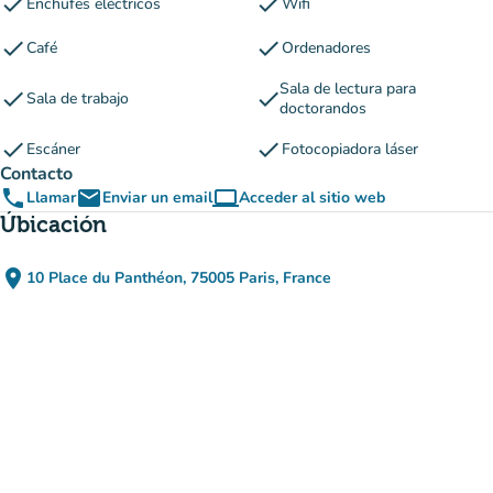
check
check
Enchufes eléctricos
Wifi
check
check
Café
Ordenadores
Sala de lectura para
check
check
Sala de trabajo
doctorandos
check
check
Escáner
Fotocopiadora láser
Contacto
phone
email
computer
Llamar
Enviar un email
Acceder al sitio web
(nueva pestaña)
Úbicación
place
10 Place du Panthéon, 75005 Paris, France
(abrir en Google Maps)
(nueva pestaña)