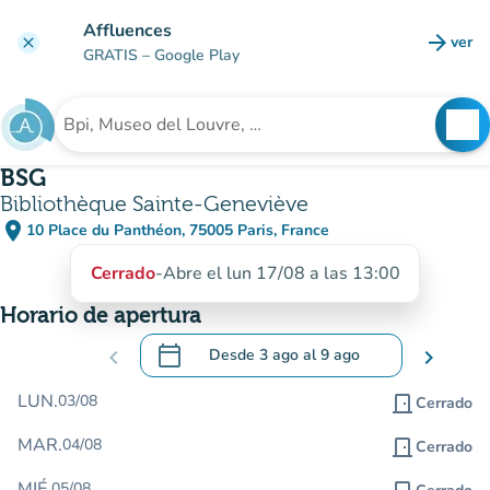
Ir al contenido principal
Affluences
arrow_forward
ver
clear
(nuev
GRATIS
– Google Play
search
See
Buscar un establecimiento
BSG
Bibliothèque Sainte-Geneviève
place
10 Place du Panthéon, 75005 Paris, France
(abrir en Google Maps)
(nueva pestaña)
Cerrado
-
Abre el lun 17/08 a las 13:00
Horario de apertura
calendar_today
chevron_left
Desde
3 ago
al
9 ago
chevron_right
.
Abra el calendario para cambiar las fecha
LUN.
03/08
door_front
Cerrado
MAR.
04/08
door_front
Cerrado
MIÉ.
05/08