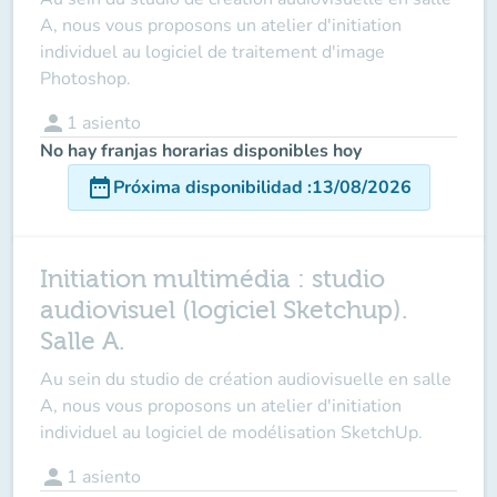
A, nous vous proposons un atelier d'initiation
individuel au logiciel de traitement d'image
Photoshop.
person
1
asiento
No hay franjas horarias disponibles hoy
date_range
Próxima disponibilidad
:
13/08/2026
Initiation multimédia : studio
audiovisuel (logiciel Sketchup).
Salle A.
Au sein du studio de création audiovisuelle en salle
A, nous vous proposons un atelier d'initiation
individuel au logiciel de modélisation SketchUp.
person
1
asiento