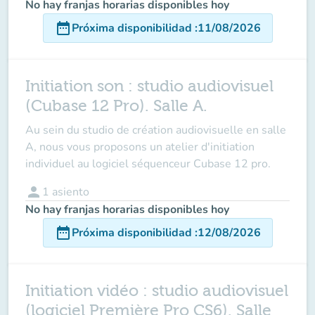
No hay franjas horarias disponibles hoy
date_range
Próxima disponibilidad
:
11/08/2026
Initiation son : studio audiovisuel
(Cubase 12 Pro). Salle A.
Au sein du studio de création audiovisuelle en salle
A, nous vous proposons un atelier d'initiation
individuel au logiciel séquenceur Cubase 12 pro.
person
1
asiento
No hay franjas horarias disponibles hoy
date_range
Próxima disponibilidad
:
12/08/2026
Initiation vidéo : studio audiovisuel
(logiciel Première Pro CS6). Salle