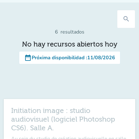
search
6
resultados
No hay recursos abiertos hoy
date_range
Próxima disponibilidad
:
11/08/2026
Initiation image : studio
audiovisuel (logiciel Photoshop
CS6). Salle A.
Au sein du studio de création audiovisuelle en salle