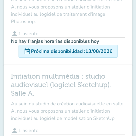
A, nous vous proposons un atelier d'initiation
individuel au logiciel de traitement d'image
Photoshop.
person
1
asiento
No hay franjas horarias disponibles hoy
date_range
Próxima disponibilidad
:
13/08/2026
Initiation multimédia : studio
audiovisuel (logiciel Sketchup).
Salle A.
Au sein du studio de création audiovisuelle en salle
A, nous vous proposons un atelier d'initiation
individuel au logiciel de modélisation SketchUp.
person
1
asiento