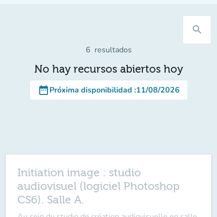
search
6
resultados
No hay recursos abiertos hoy
date_range
Próxima disponibilidad
:
11/08/2026
Initiation image : studio
audiovisuel (logiciel Photoshop
CS6). Salle A.
Au sein du studio de création audiovisuelle en salle