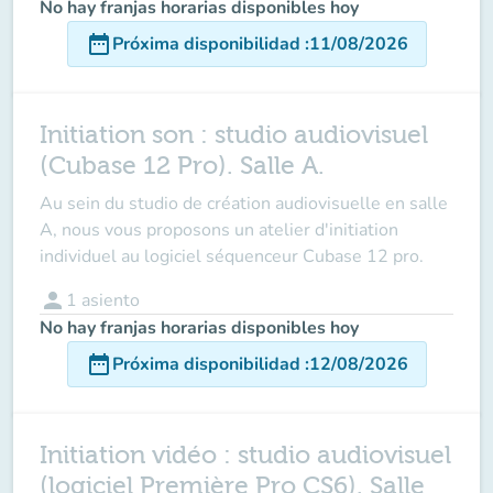
No hay franjas horarias disponibles hoy
date_range
Próxima disponibilidad
:
11/08/2026
Initiation son : studio audiovisuel
(Cubase 12 Pro). Salle A.
Au sein du studio de création audiovisuelle en salle
A, nous vous proposons un atelier d'initiation
individuel au logiciel séquenceur Cubase 12 pro.
person
1
asiento
No hay franjas horarias disponibles hoy
date_range
Próxima disponibilidad
:
12/08/2026
Initiation vidéo : studio audiovisuel
(logiciel Première Pro CS6). Salle