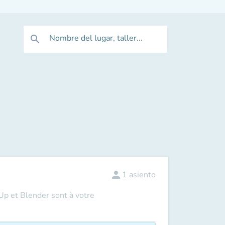
Nombre del lugar, taller...
search
person
1
asiento
hUp et Blender sont à votre