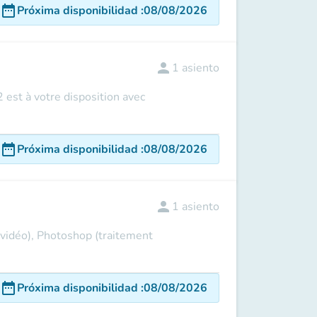
date_range
Próxima disponibilidad
:
08/08/2026
person
1
asiento
 est à votre disposition avec
date_range
Próxima disponibilidad
:
08/08/2026
person
1
asiento
 vidéo), Photoshop (traitement
date_range
Próxima disponibilidad
:
08/08/2026