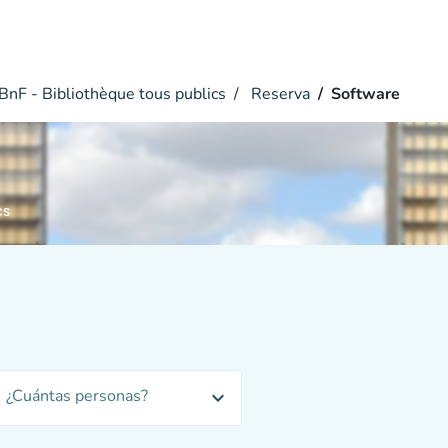
BnF - Bibliothèque tous publics
Reserva
Software
cs
¿Cuántas personas?
expand_more