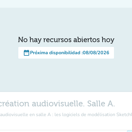
No hay recursos abiertos hoy
date_range
Próxima disponibilidad
:
08/08/2026
réation audiovisuelle. Salle A.
audiovisuelle en salle A : les logiciels de modélisation Sketc