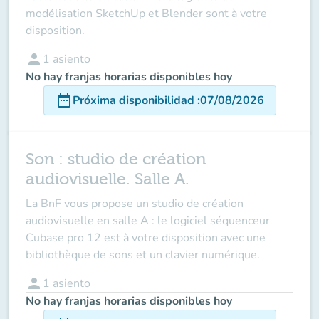
modélisation SketchUp et Blender sont à votre
disposition.
person
1
asiento
No hay franjas horarias disponibles hoy
date_range
Próxima disponibilidad
:
07/08/2026
Son : studio de création
audiovisuelle. Salle A.
La BnF vous propose un studio de création
audiovisuelle en salle A : le logiciel séquenceur
Cubase pro 12 est à votre disposition avec une
bibliothèque de sons et un clavier numérique.
person
1
asiento
No hay franjas horarias disponibles hoy