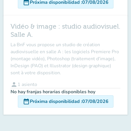
date_range
Próxima disponibilidad
:
07/08/2026
Vidéo & image : studio audiovisuel.
Salle A.
La BnF vous propose un studio de création
audiovisuelle en salle A : les logiciels Premiere Pro
(montage vidéo), Photoshop (traitement d'image),
InDesign (PAO) et Illustrator (design graphique)
sont à votre disposition.
person
1
asiento
No hay franjas horarias disponibles hoy
date_range
Próxima disponibilidad
:
07/08/2026