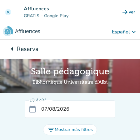
Ir al contenido principal
Affluences
arrow_forward
ver
clear
(nuev
GRATIS
– Google Play
keyboard_arrow_down
Español
arrow_left
Reserva
Vuelta:
Salle pédagogique
Bibliothèque Universitaire d'Albi
¿Qué día?
calendar_today
filter_list
Mostrar más filtros