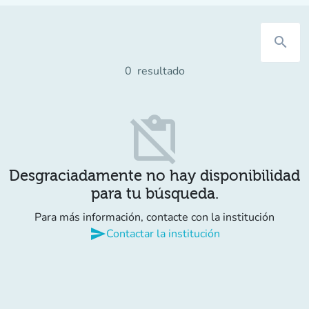
search
0
resultado
content_paste_off
Desgraciadamente no hay disponibilidad
para tu búsqueda.
Para más información, contacte con la institución
send
Contactar la institución