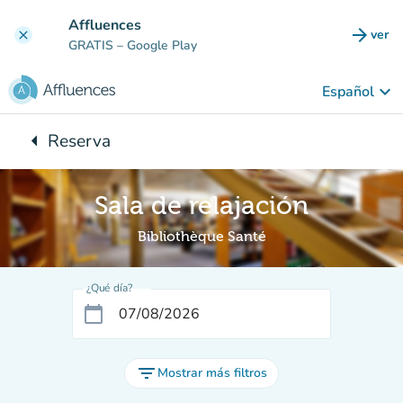
Ir al contenido principal
Affluences
arrow_forward
ver
clear
(nuev
GRATIS
– Google Play
keyboard_arrow_down
Español
arrow_left
Reserva
Vuelta:
Sala de relajación
Bibliothèque Santé
¿Qué día?
calendar_today
filter_list
Mostrar más filtros