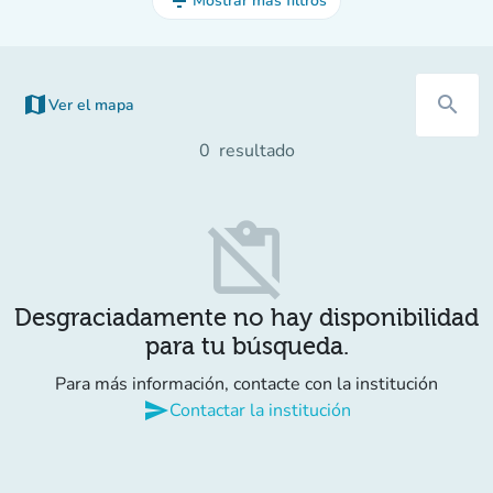
filter_list
Mostrar más filtros
map
search
Ver el mapa
(nueva pestaña)
0
resultado
content_paste_off
Desgraciadamente no hay disponibilidad
para tu búsqueda.
Para más información, contacte con la institución
send
Contactar la institución