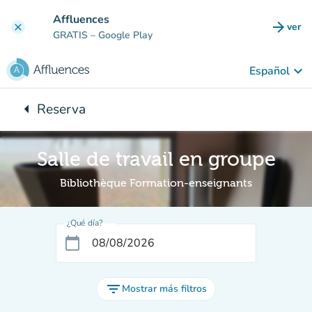
Ir al contenido principal
Affluences
arrow_forward
ver
clear
(nuev
GRATIS
– Google Play
keyboard_arrow_down
Español
arrow_left
Reserva
Vuelta:
Salle de travail en groupe
Bibliothèque Formation-enseignants
¿Qué día?
calendar_today
filter_list
Mostrar más filtros