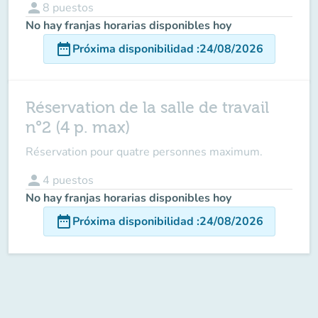
person
8
puestos
No hay franjas horarias disponibles hoy
date_range
Próxima disponibilidad
:
24/08/2026
Réservation de la salle de travail
n°2 (4 p. max)
Réservation pour quatre personnes maximum.
person
4
puestos
No hay franjas horarias disponibles hoy
date_range
Próxima disponibilidad
:
24/08/2026