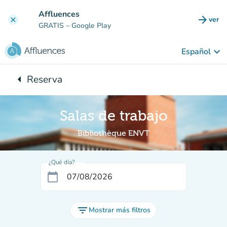
Ir al contenido principal
Affluences
arrow_forward
ver
clear
(nuev
GRATIS
– Google Play
keyboard_arrow_down
Español
arrow_left
Reserva
Vuelta:
Salas de trabajo
Bibliothèque ENVT
¿Qué día?
calendar_today
filter_list
Mostrar más filtros