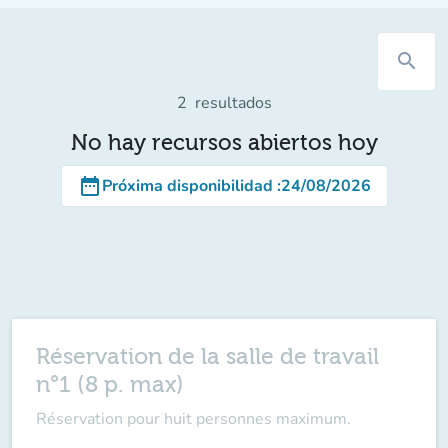
search
2
resultados
No hay recursos abiertos hoy
date_range
Próxima disponibilidad
:
24/08/2026
Réservation de la salle de travail
n°1 (8 p. max)
Réservation pour huit personnes maximum.