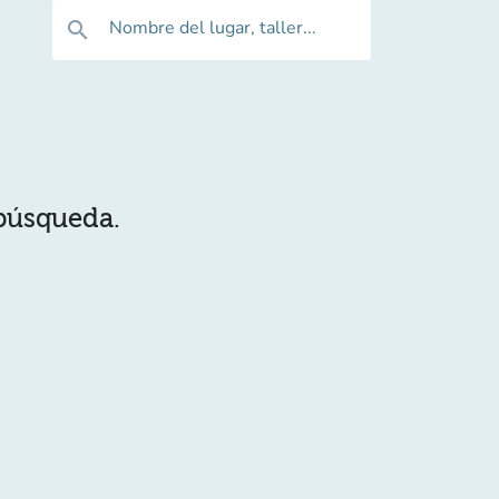
Nombre del lugar, taller...
search
 búsqueda.