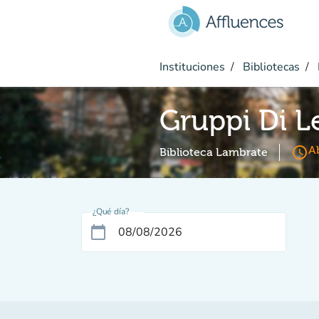
Ir al contenido principal
Instituciones
Bibliotecas
Gruppi Di L
access_time
Ab
Biblioteca Lambrate
¿Qué día?
calendar_today