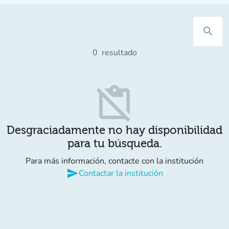
search
0
resultado
content_paste_off
Desgraciadamente no hay disponibilidad
para tu búsqueda.
Para más información, contacte con la institución
send
Contactar la institución