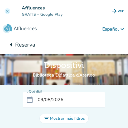
Ir al contenido principal
Affluences
arrow_forward
ver
clear
(nuev
GRATIS
– Google Play
keyboard_arrow_down
Español
arrow_left
Reserva
Vuelta:
Dispositivi
Biblioteca Didattica d'Ateneo
¿Qué día?
calendar_today
filter_list
Mostrar más filtros