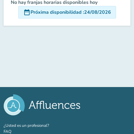
No hay franjas horarias disponibles hoy
date_range
Próxima disponibilidad
:
24/08/2026
(nueva pestaña)
¿Usted es un profesional?
FAQ