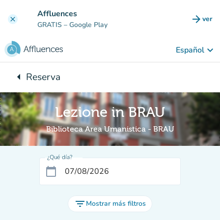
Ir al contenido principal
Affluences
arrow_forward
ver
clear
(nuev
GRATIS
– Google Play
keyboard_arrow_down
Español
arrow_left
Reserva
Vuelta:
Lezione in BRAU
Biblioteca Area Umanistica - BRAU
¿Qué día?
calendar_today
filter_list
Mostrar más filtros