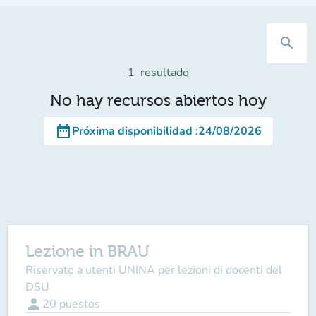
search
1
resultado
No hay recursos abiertos hoy
date_range
Próxima disponibilidad
:
24/08/2026
Lezione in BRAU
Riservato a utenti UNINA per lezioni di docenti del
DSU
person
20
puestos