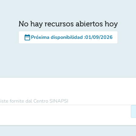
No hay recursos abiertos hoy
date_range
Próxima disponibilidad
:
01/09/2026
 liste fornite dal Centro SINAPSI