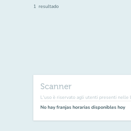
1
resultado
Scanner
L'uso è riservato agli utenti presenti nelle
No hay franjas horarias disponibles hoy