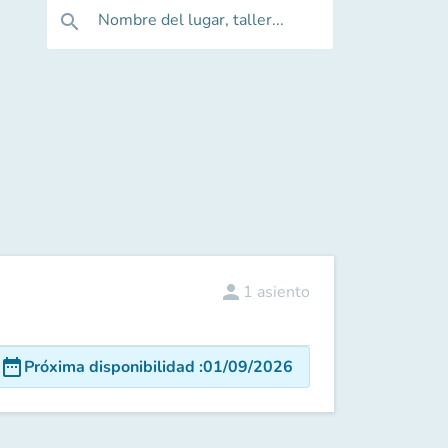
Nombre del lugar, taller...
search
person
1
asiento
date_range
Próxima disponibilidad
:
01/09/2026