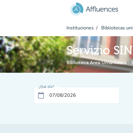
Ir al contenido principal
Instituciones
Bibliotecas uni
Servizio SI
Biblioteca Area Umanistica -
¿Qué día?
calendar_today