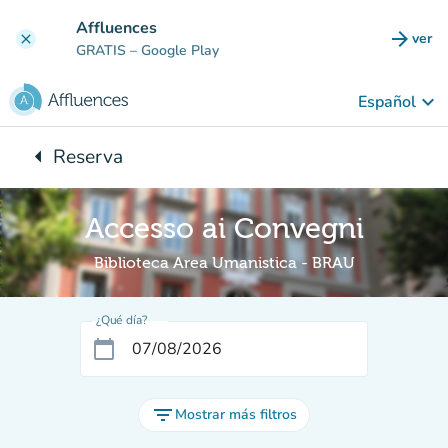
Ir al contenido principal
Affluences
arrow_forward
ver
clear
(nuev
GRATIS
– Google Play
keyboard_arrow_down
Español
arrow_left
Reserva
Vuelta:
Accesso ai Convegni
Biblioteca Area Umanistica - BRAU
¿Qué día?
calendar_today
filter_list
Mostrar más filtros