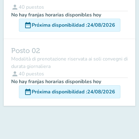
person
40
puestos
No hay franjas horarias disponibles hoy
date_range
Próxima disponibilidad
:
24/08/2026
Posto 02
Modalità di prenotazione riservata ai soli convegni di
durata giornaliera
person
40
puestos
No hay franjas horarias disponibles hoy
date_range
Próxima disponibilidad
:
24/08/2026