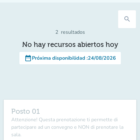
search
2
resultados
No hay recursos abiertos hoy
date_range
Próxima disponibilidad
:
24/08/2026
Posto 01
Attenzione! Questa prenotazione ti permette di
partecipare ad un convegno e NON di prenotare la
sala.