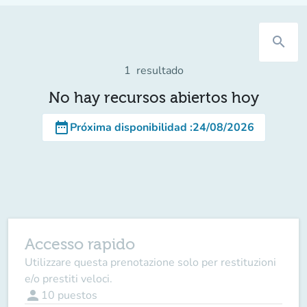
search
1
resultado
No hay recursos abiertos hoy
date_range
Próxima disponibilidad
:
24/08/2026
Accesso rapido
Utilizzare questa prenotazione solo per restituzioni
e/o prestiti veloci.
person
10
puestos