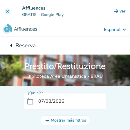
Ir al contenido principal
Affluences
arrow_forward
ver
clear
(nuev
GRATIS
– Google Play
keyboard_arrow_down
Español
arrow_left
Reserva
Vuelta:
Prestito/Restituzione
Biblioteca Area Umanistica - BRAU
¿Qué día?
calendar_today
filter_list
Mostrar más filtros