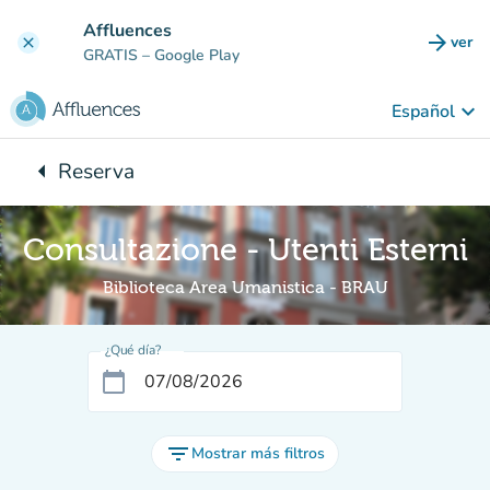
Ir al contenido principal
Affluences
arrow_forward
ver
clear
(nuev
GRATIS
– Google Play
keyboard_arrow_down
Español
arrow_left
Reserva
Vuelta:
Consultazione - Utenti Esterni
Biblioteca Area Umanistica - BRAU
¿Qué día?
calendar_today
filter_list
Mostrar más filtros