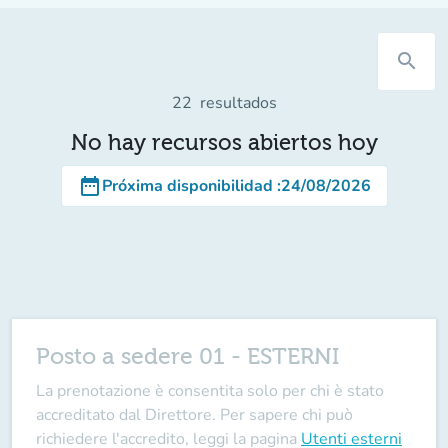
search
22
resultados
No hay recursos abiertos hoy
date_range
Próxima disponibilidad
:
24/08/2026
Posto a sedere 01 - ESTERNI
La prenotazione è consentita solo per chi è stato
accreditato dal Direttore
. Per sapere chi può
richiedere l'accredito, leggi la pagina
Utenti esterni