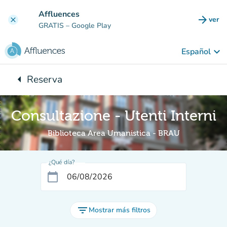
Ir al contenido principal
Affluences
arrow_forward
ver
clear
(nuev
GRATIS
– Google Play
keyboard_arrow_down
Español
arrow_left
Reserva
Vuelta:
Consultazione - Utenti Interni
Biblioteca Area Umanistica - BRAU
¿Qué día?
calendar_today
filter_list
Mostrar más filtros