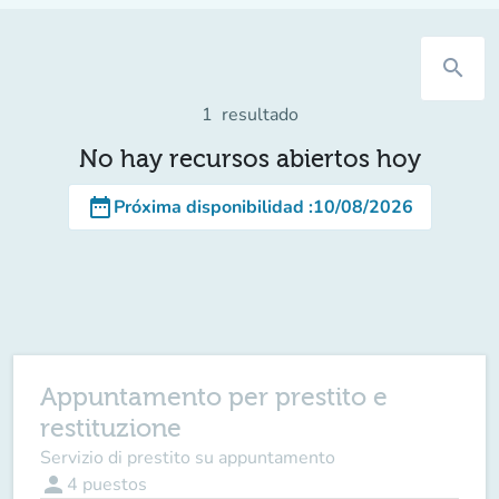
search
1
resultado
No hay recursos abiertos hoy
date_range
Próxima disponibilidad
:
10/08/2026
Appuntamento per prestito e
restituzione
Servizio di prestito su appuntamento
person
4
puestos