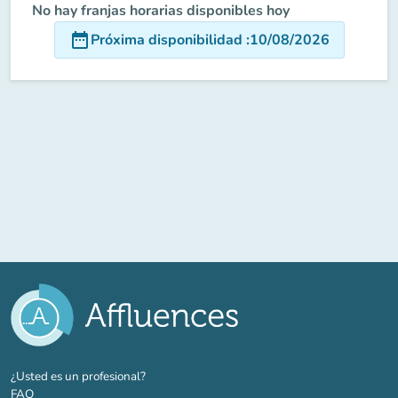
No hay franjas horarias disponibles hoy
date_range
Próxima disponibilidad
:
10/08/2026
(nueva pestaña)
¿Usted es un profesional?
FAQ