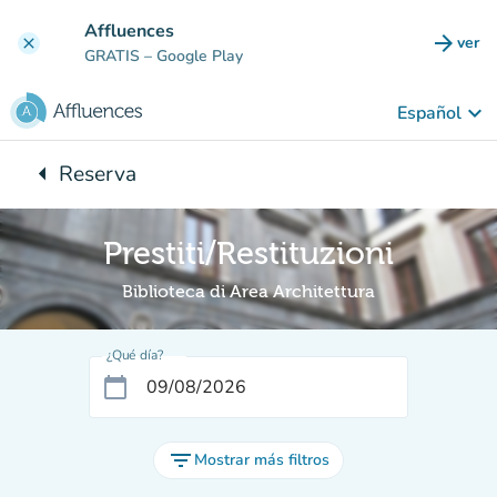
Ir al contenido principal
Affluences
arrow_forward
ver
clear
(nuev
GRATIS
– Google Play
keyboard_arrow_down
Español
arrow_left
Reserva
Vuelta:
Prestiti/Restituzioni
Biblioteca di Area Architettura
¿Qué día?
calendar_today
filter_list
Mostrar más filtros