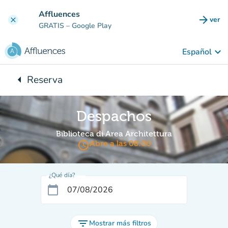
Ir al contenido principal
Affluences
arrow_forward
ver
clear
(nuev
GRATIS
– Google Play
keyboard_arrow_down
Español
arrow_left
Reserva
Vuelta:
Despachos
Biblioteca di Area Architettura
access_time
Abre a las 08:00
¿Qué día?
calendar_today
filter_list
Mostrar más filtros