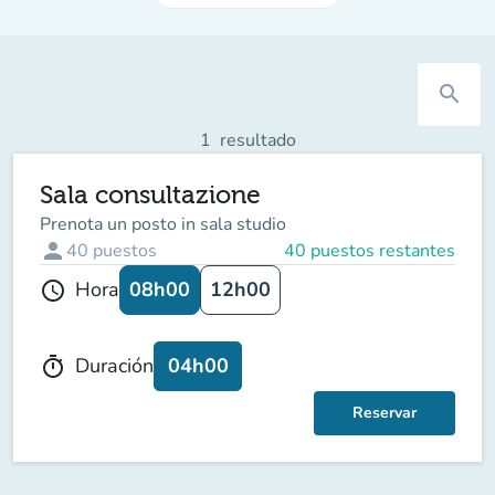
search
1
resultado
Sala consultazione
Prenota un posto in sala studio
person
40
puestos
40 puestos restantes
08h00
12h00
Hora
schedule
04h00
Duración
timer
Reservar