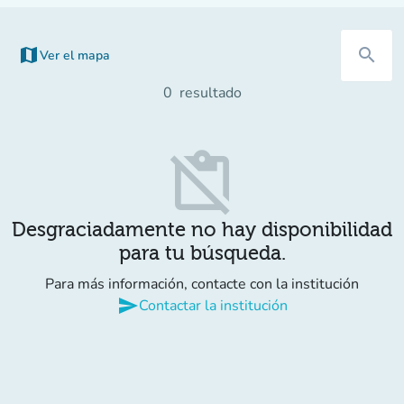
map
search
Ver el mapa
(nueva pestaña)
0
resultado
content_paste_off
Desgraciadamente no hay disponibilidad
para tu búsqueda.
Para más información, contacte con la institución
send
Contactar la institución