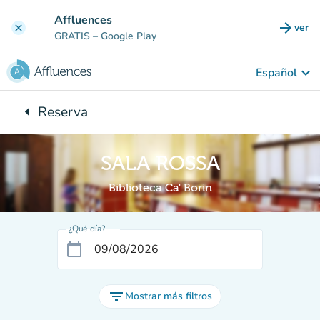
Ir al contenido principal
Affluences
arrow_forward
ver
clear
(nuev
GRATIS
– Google Play
keyboard_arrow_down
Español
arrow_left
Reserva
Vuelta:
SALA ROSSA
Biblioteca Ca' Borin
¿Qué día?
calendar_today
filter_list
Mostrar más filtros