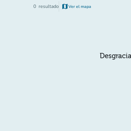
map
0
resultado
Ver el mapa
(nueva pestaña)
Desgracia