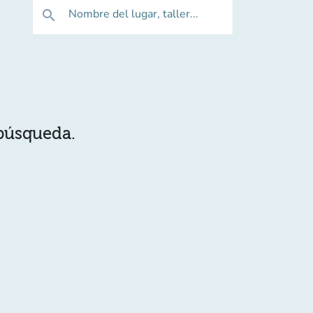
Nombre del lugar, taller...
search
 búsqueda.