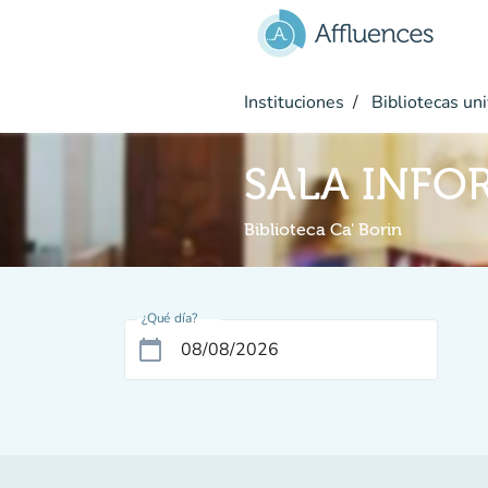
Ir al contenido principal
Instituciones
Bibliotecas uni
SALA INFO
Biblioteca Ca' Borin
¿Qué día?
calendar_today