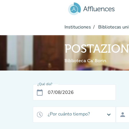
Ir al contenido principal
Instituciones
Bibliotecas uni
POSTAZION
Biblioteca Ca' Borin
¿Qué día?
calendar_today
¿Por cuánto tiempo?
history_toggle_off
expand_more
person