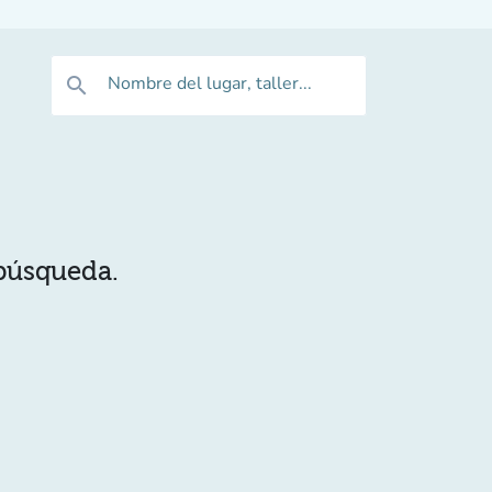
Nombre del lugar, taller...
search
 búsqueda.