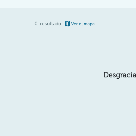
map
0
resultado
Ver el mapa
(nueva pestaña)
Desgracia