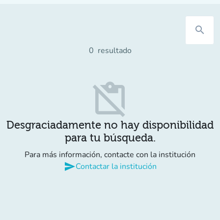
search
0
resultado
content_paste_off
Desgraciadamente no hay disponibilidad
para tu búsqueda.
Para más información, contacte con la institución
send
Contactar la institución