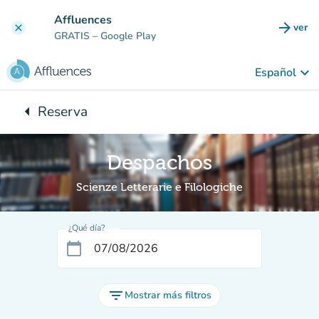
Ir al contenido principal
Affluences
arrow_forward
ver
clear
(nuev
GRATIS
– Google Play
keyboard_arrow_down
Español
arrow_left
Reserva
Vuelta:
Despachos
Scienze Letterarie e Filologiche
¿Qué día?
calendar_today
filter_list
Mostrar más filtros