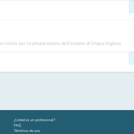
e riviste per la preparazione dell'esame di lingua Inglese
(nueva pestaña)
¿Usted es un profesional?
FAQ
Términos de uso