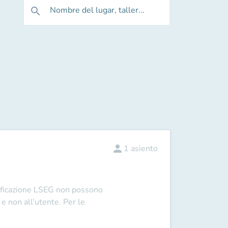
Nombre del lugar, taller...
search
person
1
asiento
tificazione LSEG non possono
a e non all’utente
. Per le