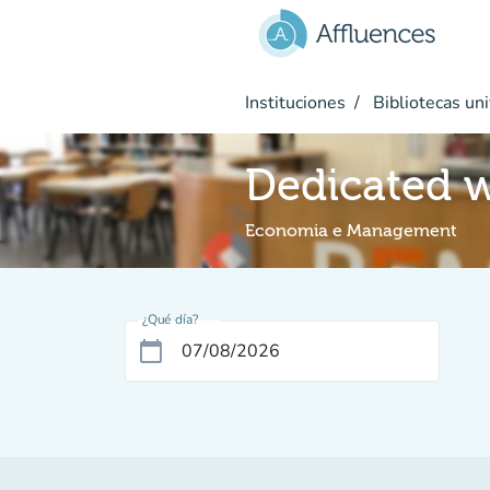
Ir al contenido principal
Instituciones
Bibliotecas uni
Dedicated w
Economia e Management
¿Qué día?
calendar_today