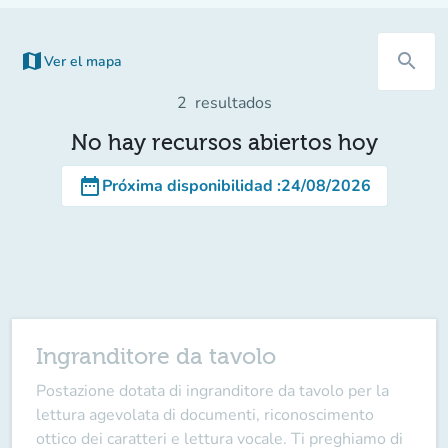
map
search
Ver el mapa
(nueva pestaña)
2
resultados
No hay recursos abiertos hoy
date_range
Próxima disponibilidad
:
24/08/2026
Ingranditore da tavolo
Postazione dotata di ingranditore da tavolo per la
lettura agevolata di documenti, riconoscimento
ottico dei caratteri e lettura vocale. Ti preghiamo di