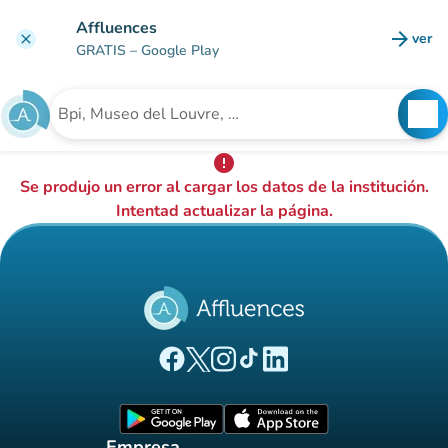
Ir al contenido principal
Affluences
arrow_forward
ver
clear
(nuev
GRATIS
– Google Play
search
See
Buscar un establecimiento
error
Se produjo un error al cargar los datos de la institución.
Intentad actualizar la página.
(nueva pestaña)
(nueva pestaña)
(nueva pestaña)
(nueva pestaña)
(nueva pestaña)
Página Facebook Affluences
Página Twitter Affluences
Página Instagram Affluences
Página de TikTok de Affluenc
Página LinkedIn Affluenc
(nueva pestaña)
(nueva pestaña)
Empresa