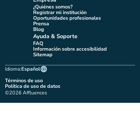
¿Quiénes somos?
(nueva pestaña)
Registrar mi institución
(nueva pestaña)
Oportunidades profesionales
(nueva pestaña)
Prensa
(nueva pestaña)
Blog
(nueva pestaña)
Ayuda & Soporte
FAQ
(nueva pestaña)
Información sobre accesibilidad
(nueva pestaña)
Sitemap
(nueva pestaña)
language
Idioma:
Español
Términos de uso
(nueva pestaña)
Política de uso de datos
(nueva pestaña)
©2026 Affluences