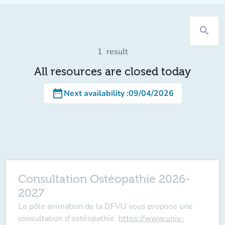
search
1
result
All resources are closed today
date_range
Next availability
:
09/04/2026
Consultation Ostéopathie 2026-
2027
Le pôle animation de la DFVU vous propose une
consultation d'ostéopathie.
https://www.univ-