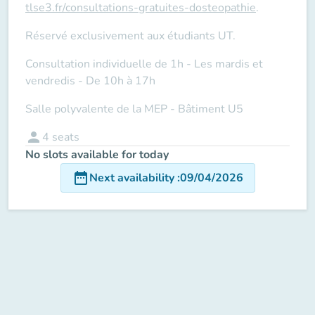
tlse3.fr/consultations-gratuites-dosteopathie
.
Réservé exclusivement aux étudiants UT.
Consultation individuelle de 1h - Les mardis et
vendredis - De 10h à 17h
Salle polyvalente de la MEP - Bâtiment U5
person
4
seats
No slots available for today
date_range
Next availability
:
09/04/2026