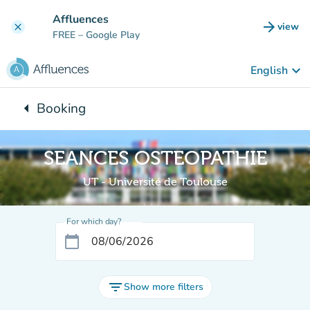
Go to main content
Affluences
arrow_forward
view
clear
(new t
FREE
– Google Play
keyboard_arrow_down
English
arrow_left
Booking
Back to:
SEANCES OSTEOPATHIE
UT - Université de Toulouse
For which day?
calendar_today
filter_list
Show more filters