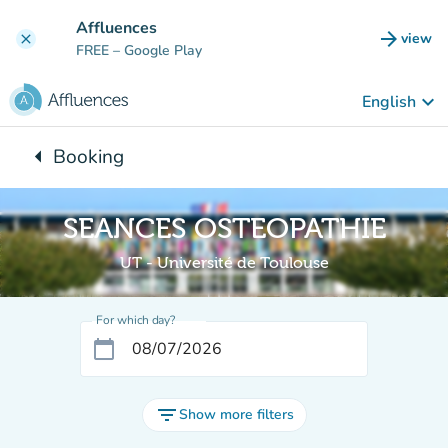
Go to main content
Affluences
arrow_forward
view
clear
(new t
FREE
– Google Play
keyboard_arrow_down
English
arrow_left
Booking
Back to:
SEANCES OSTEOPATHIE
UT - Université de Toulouse
For which day?
calendar_today
filter_list
Show more filters