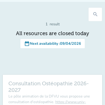
search
1
result
All resources are closed today
date_range
Next availability
:
09/04/2026
Consultation Ostéopathie 2026-
2027
Le pôle animation de la DFVU vous propose une
consultation d'ostéopathie.
https://www.univ-