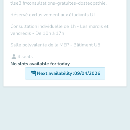
tlse3.fr/consultations-gratuites-dosteopathie
.
Réservé exclusivement aux étudiants UT.
Consultation individuelle de 1h - Les mardis et
vendredis - De 10h à 17h
Salle polyvalente de la MEP - Bâtiment U5
person
4
seats
No slots available for today
date_range
Next availability
:
09/04/2026