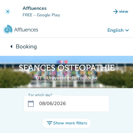
Go to main content
Affluences
arrow_forward
view
clear
(new t
FREE
– Google Play
keyboard_arrow_down
English
arrow_left
Booking
Back to:
SEANCES OSTEOPATHIE
UT - Université de Toulouse
For which day?
calendar_today
filter_list
Show more filters