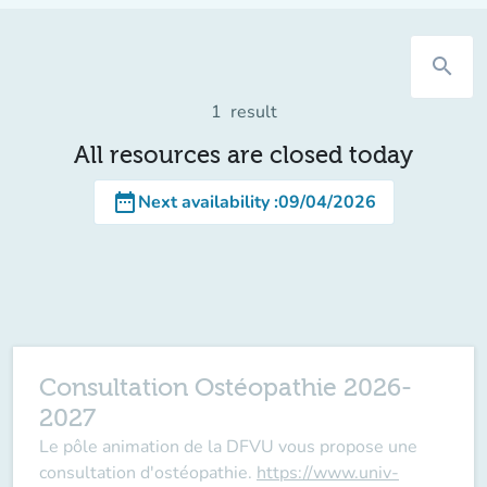
search
1
result
All resources are closed today
date_range
Next availability
:
09/04/2026
Consultation Ostéopathie 2026-
2027
Le pôle animation de la DFVU vous propose une
consultation d'ostéopathie.
https://www.univ-