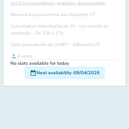
tlse3.fr/consultations-gratuites-dosteopathie
.
Réservé exclusivement aux étudiants UT.
Consultation individuelle de 1h - Les mardis et
vendredis - De 10h à 17h
Salle polyvalente de la MEP - Bâtiment U5
person
4
seats
No slots available for today
date_range
Next availability
:
09/04/2026