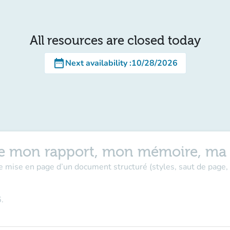
All resources are closed today
date_range
Next availability
:
10/28/2026
rme mon rapport, mon mémoire, ma
e mise en page d’un document structuré (styles, saut de page, 
6
.