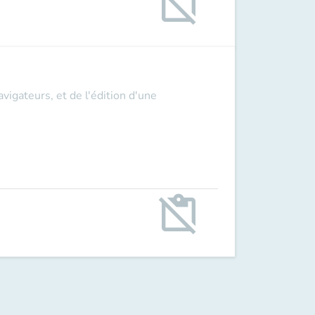
content_paste_off
vigateurs, et de l'édition d'une
content_paste_off