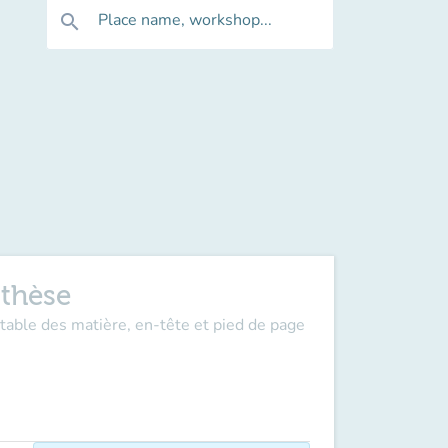
Place name, workshop...
search
 thèse
table des matière, en-tête et pied de page