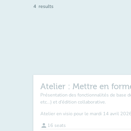
4
results
Atelier : Mettre en fo
Présentation des fonctionnalités de base d
etc...) et d’édition collaborative.
Atelier
en visio
pour
le
mardi 14 avril 202
person
16
seats