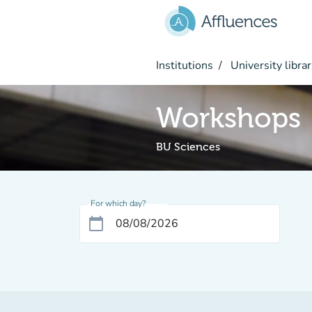
Go to main content
Institutions
University librar
Workshops
BU Sciences
For which day?
calendar_today