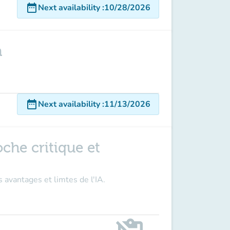
date_range
Next availability
:
10/28/2026
n
date_range
Next availability
:
11/13/2026
roche critique et
 avantages et limtes de l'IA.