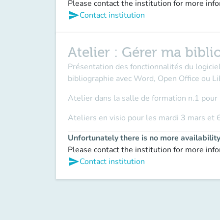
Please contact the institution for more inf
send
Contact institution
Atelier : Gérer ma bibl
Présentation des fonctionnalités du logicie
bibliographie avec Word, Open Office ou Li
Atelier dans la salle de formation n.1 pour 
Ateliers en visio pour les mardi 3 mars et 
Unfortunately there is no more availabilit
Please contact the institution for more inf
send
Contact institution