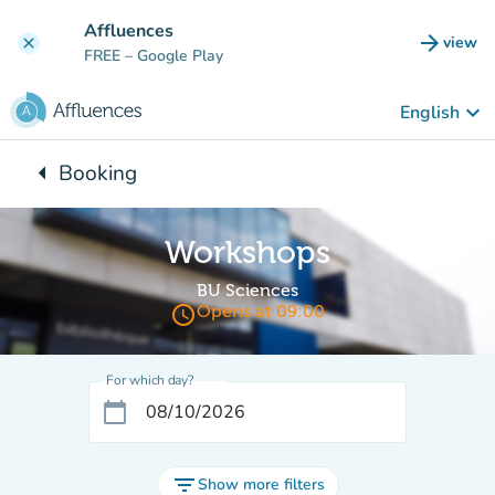
Go to main content
Affluences
arrow_forward
view
clear
(new t
FREE
– Google Play
keyboard_arrow_down
English
arrow_left
Booking
Back to:
Workshops
BU Sciences
access_time
Opens at 09:00
For which day?
calendar_today
filter_list
Show more filters