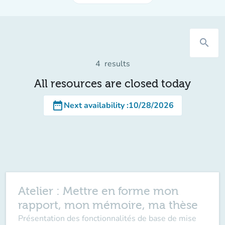
search
4
results
All resources are closed today
date_range
Next availability
:
10/28/2026
Atelier : Mettre en forme mon
rapport, mon mémoire, ma thèse
Présentation des fonctionnalités de base de mise