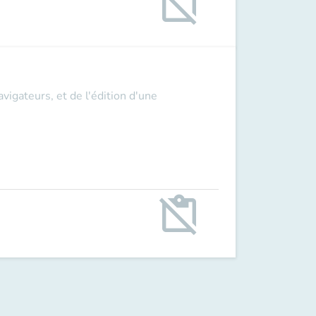
content_paste_off
vigateurs, et de l'édition d'une
content_paste_off