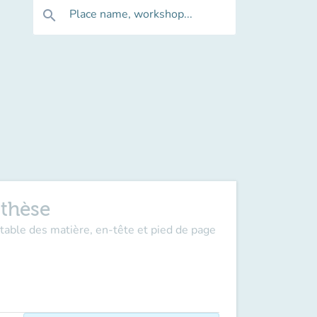
Place name, workshop...
search
 thèse
table des matière, en-tête et pied de page