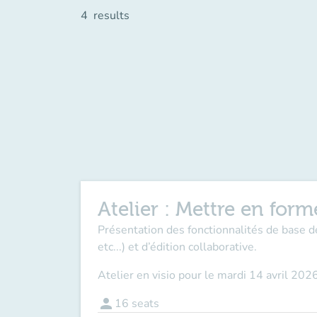
4
results
Atelier : Mettre en fo
Présentation des fonctionnalités de base d
etc...) et d’édition collaborative.
Atelier
en visio
pour
le
mardi 14 avril 202
person
16
seats