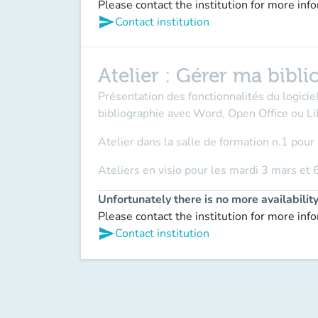
Please contact the institution for more inf
send
Contact institution
Atelier : Gérer ma bibl
Présentation des fonctionnalités du logicie
bibliographie avec Word, Open Office ou Li
Atelier dans la salle de formation n.1 pour 
Ateliers en visio pour les mardi 3 mars et 
Unfortunately there is no more availabilit
Please contact the institution for more inf
send
Contact institution