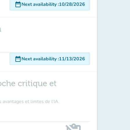
date_range
Next availability
:
10/28/2026
n
date_range
Next availability
:
11/13/2026
roche critique et
 avantages et limtes de l'IA.