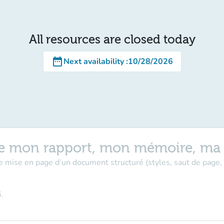
All resources are closed today
date_range
Next availability
:
10/28/2026
rme mon rapport, mon mémoire, ma
e mise en page d’un document structuré (styles, saut de page, 
6
.