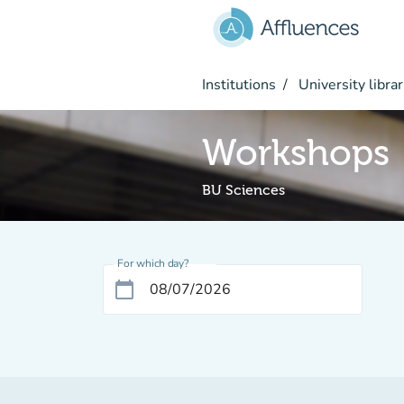
Go to main content
Institutions
University librar
Workshops
BU Sciences
For which day?
calendar_today