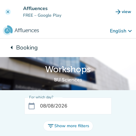
Go to main content
Affluences
arrow_forward
view
clear
(new t
FREE
– Google Play
keyboard_arrow_down
English
arrow_left
Booking
Back to:
Workshops
BU Sciences
For which day?
calendar_today
filter_list
Show more filters