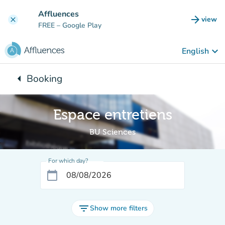
Go to main content
Affluences
arrow_forward
view
clear
(new t
FREE
– Google Play
keyboard_arrow_down
English
arrow_left
Booking
Back to:
Espace entretiens
BU Sciences
For which day?
calendar_today
filter_list
Show more filters